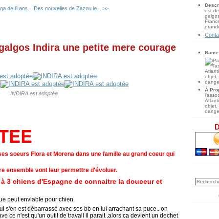
Descr
ga de 8 ans...
Des nouvelles de Zazou le... >>
est de
galgos
France
grande
Conta
galgos Indira une petite mere courage
Name
À Pro
INDIRA est adoptée
l'ass
Atlan
objet,
danger
D
TEE
e ses soeurs Flora et Morena dans une famille au grand coeur qui
'être ensemble vont leur permettre d'évoluer.
à 3 chiens d'Espagne de connaitre la douceur et
vue peut enviable pour chien.
qui s'en est débarrassé avec ses bb en lui arrachant sa puce.. on
ve ce n'est qu'un outil de travail il parait..alors ca devient un dechet