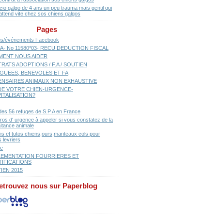
cio galgo de 4 ans un peu trauma mais gentil qui
attend vite chez sos chiens galgos
Pages
ns/événements Facebook
A- No 11580*03- RECU DEDUCTION FISCAL
ENT NOUS AIDER
RATS ADOPTIONS / F.A / SOUTIEN
GUEES, BENEVOLES ET FA
ENSAIRES ANIMAUX NON EXHAUSTIVE
E VOTRE CHIEN-URGENCE-
ITALISATION?
 des 56 refuges de S.P.A en France
os d' urgence à appeler si vous constatez de la
aitance animale
ns et tutos chiens,ours,manteaux cols pour
 levriers
se
EMENTATION FOURRIERES ET
TIFICATIONS
IEN 2015
etrouvez nous sur Paperblog