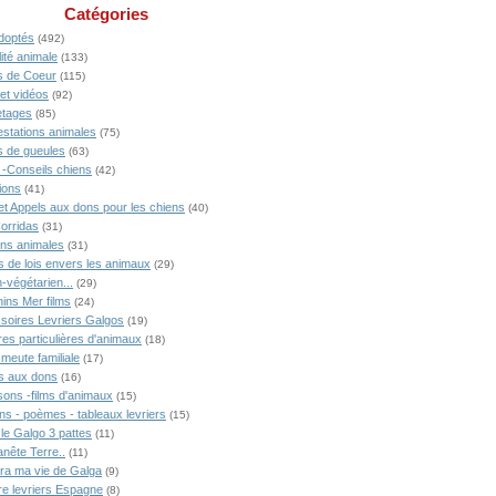
Catégories
doptés
(492)
ité animale
(133)
 de Coeur
(115)
 et vidéos
(92)
tages
(85)
estations animales
(75)
 de gueules
(63)
 -Conseils chiens
(42)
ions
(41)
 et Appels aux dons pour les chiens
(40)
Corridas
(31)
ons animales
(31)
s de lois envers les animaux
(29)
-végétarien...
(29)
ins Mer films
(24)
soires Levriers Galgos
(19)
res particulières d'animaux
(18)
meute familiale
(17)
s aux dons
(16)
ons -films d'animaux
(15)
ns - poèmes - tableaux levriers
(15)
 le Galgo 3 pattes
(11)
anête Terre..
(11)
ra ma vie de Galga
(9)
ire levriers Espagne
(8)