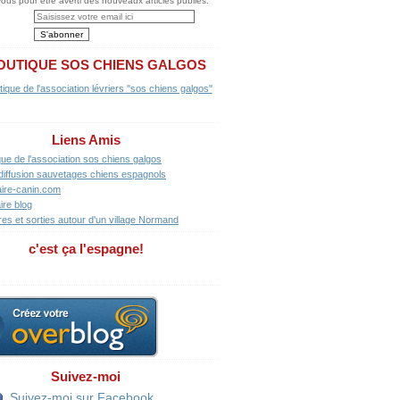
us pour être averti des nouveaux articles publiés.
OUTIQUE SOS CHIENS GALGOS
Liens Amis
que de l'association sos chiens galgos
diffusion sauvetages chiens espagnols
ire-canin.com
ire blog
res et sorties autour d'un village Normand
c'est ça l'espagne!
Suivez-moi
Suivez-moi sur Facebook