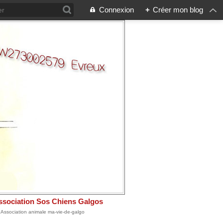
Connexion
+
Créer mon blog
ssociation Sos Chiens Galgos
: Association animale ma-vie-de-galgo