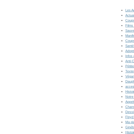
Les A
Actual
Coups
Films
Sauve
Manif
Coups
Santé
Adopt
Infos
Anti-
Pétiti
Texte
Végan
Dauph
acces
Histoi
Notre 
Appel
Chans
Dessi
Floyd
Ma pl
Ginéb
Histo