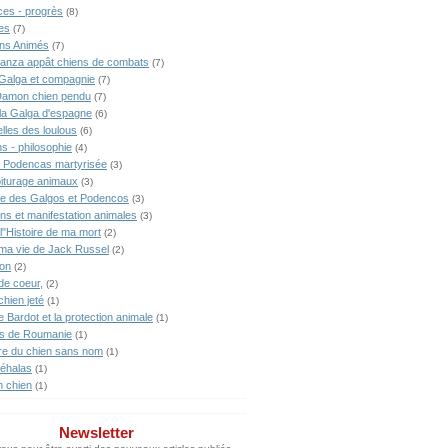
ces - progrès
(8)
es
(7)
ns Animés
(7)
anza appât chiens de combats
(7)
Galga et compagnie
(7)
Damon chien pendu
(7)
lla Galga d'espagne
(6)
lles des loulous
(6)
s - philosophie
(4)
 Podencas martyrisée
(3)
iturage animaux
(3)
ne des Galgos et Podencos
(3)
ons et manifestation animales
(3)
l"Histoire de ma mort
(2)
 ma vie de Jack Russel
(2)
ion
(2)
de coeur,
(2)
chien jeté
(1)
te Bardot et la protection animale
(1)
s de Roumanie
(1)
ire du chien sans nom
(1)
éhalas
(1)
n chien
(1)
Newsletter