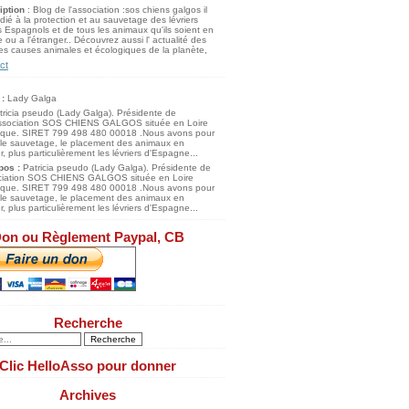
iption
: Blog de l'association :sos chiens galgos il
dié à la protection et au sauvetage des lévriers
 Espagnols et de tous les animaux qu'ils soient en
 ou a l'étranger.. Découvrez aussi l' actualité des
s causes animales et écologiques de la planète,
ct
 :
Lady Galga
pos :
Patricia pseudo (Lady Galga). Présidente de
ociation SOS CHIENS GALGOS située en Loire
tique. SIRET 799 498 480 00018 .Nous avons pour
 le sauvetage, le placement des animaux en
, plus particulièrement les lévriers d'Espagne...
on ou Règlement Paypal, CB
Recherche
Clic HelloAsso pour donner
Archives