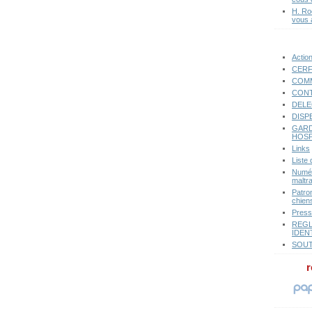
H. Ro
vous 
Actio
CERF
COMM
CONT
DELE
DISP
GARD
HOSP
Links
Liste
Numér
maltr
Patro
chiens
Pres
REGL
IDEN
SOUT
r