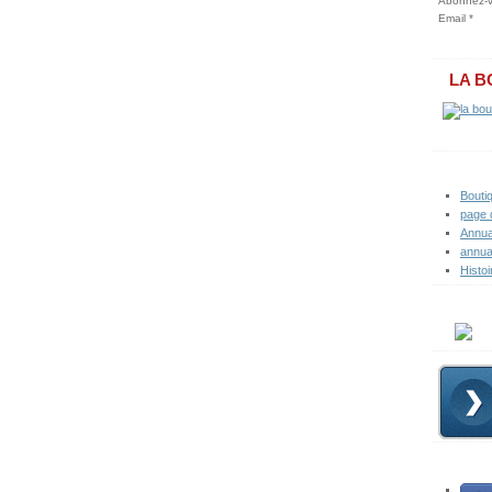
Abonnez-vo
Email
LA B
Bouti
page 
Annua
annua
Histoi