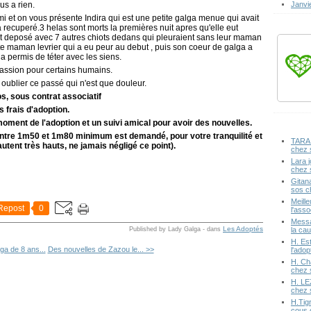
Janvi
us a rien.
 ami et on vous présente Indira qui est une petite galga menue qui avait
a recuperé.3 helas sont morts la premières nuit apres qu'elle eut
 fut deposé avec 7 autres chiots dedans qui pleuraient sans leur maman
etite maman levrier qui a eu peur au debut , puis son coeur de galga a
 a permis de téter avec les siens.
assion pour certains humains.
 oublier ce passé qui n'est que douleur.
os, sous contrat associatif
 frais d'adoption.
 moment de l'adoption et un suivi amical pour avoir des nouvelles.
é entre 1m50 et 1m80 minimum est demandé, pour votre tranquilité et
TARA 
autent très hauts, ne jamais négligé ce point).
chez 
Lara j
chez 
Gitan
sos c
Meille
Repost
0
l'ass
Messa
Les Adoptés
la cau
Published by Lady Galga
-
dans
H. Est
ga de 8 ans...
Des nouvelles de Zazou le... >>
l'ado
H. Ch
chez 
H. LE
chez 
H.Tig
cous 