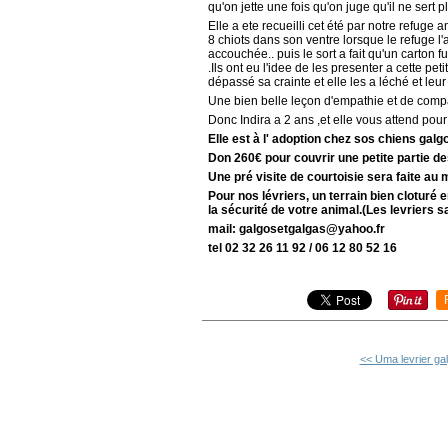
qu'on jette une fois qu'on juge qu'il ne sert pl
Elle a ete recueilli cet été par notre refuge
8 chiots dans son ventre lorsque le refuge l'
accouchée.. puis le sort a fait qu'un carton
.Ils ont eu l'idee de les presenter a cette p
dépassé sa crainte et elle les a léché et leur
Une bien belle leçon d'empathie et de comp
Donc Indira a 2 ans ,et elle vous attend pour
Elle est à l' adoption chez sos chiens galg
Don 260€ pour couvrir une petite partie des
Une pré visite de courtoisie sera faite au
Pour nos lévriers, un terrain bien clotur
la sécurité de votre animal.(Les levriers s
mail: galgosetgalgas@yahoo.fr
tel 02 32 26 11 92 / 06 12 80 52 16
<< Uma levrier gal