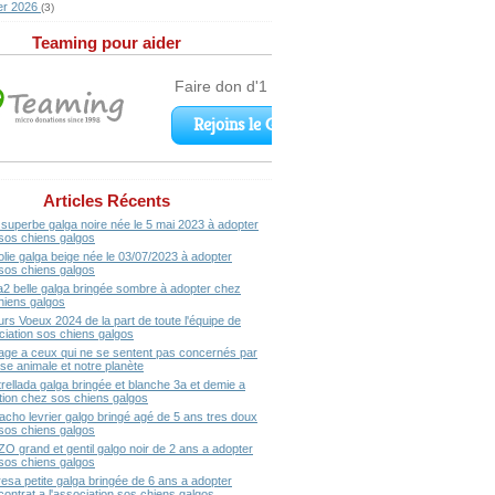
er 2026
(3)
Teaming pour aider
Articles Récents
superbe galga noire née le 5 mai 2023 à adopter
sos chiens galgos
olie galga beige née le 03/07/2023 à adopter
sos chiens galgos
a2 belle galga bringée sombre à adopter chez
hiens galgos
urs Voeux 2024 de la part de toute l'équipe de
ociation sos chiens galgos
ge a ceux qui ne se sentent pas concernés par
se animale et notre planète
rellada galga bringée et blanche 3a et demie a
ption chez sos chiens galgos
acho levrier galgo bringé agé de 5 ans tres doux
sos chiens galgos
ZO grand et gentil galgo noir de 2 ans a adopter
sos chiens galgos
resa petite galga bringée de 6 ans a adopter
contrat a l'association sos chiens galgos