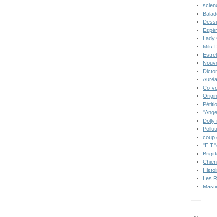
scien
Balad
Dessi
Espér
Lady 
Milu-
Estre
Nouve
Dicton
Auréa
Co-vo
Origi
Pétiti
"Ange
Dolly
Pollut
coup 
"E.T."
Brigit
Chien
Histo
Les R
Masti