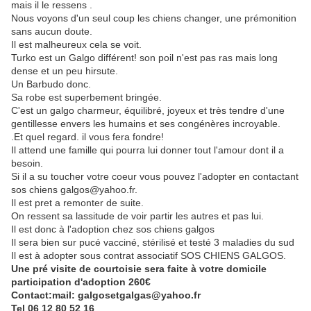
mais il le ressens .
Nous voyons d'un seul coup les chiens changer, une prémonition
sans aucun doute.
Il est malheureux cela se voit.
Turko est un Galgo différent! son poil n'est pas ras mais long
dense et un peu hirsute.
Un Barbudo donc.
Sa robe est superbement bringée.
C'est un galgo charmeur, équilibré, joyeux et très tendre d'une
gentillesse envers les humains et ses congénères incroyable.
.Et quel regard. il vous fera fondre!
Il attend une famille qui pourra lui donner tout l'amour dont il a
besoin.
Si il a su toucher votre coeur vous pouvez l'adopter en contactant
sos chiens galgos@yahoo.fr.
Il est pret a remonter de suite.
On ressent sa lassitude de voir partir les autres et pas lui.
Il est donc à l'adoption chez sos chiens galgos
Il sera bien sur pucé vacciné, stérilisé et testé 3 maladies du sud
Il est à adopter sous contrat associatif SOS CHIENS GALGOS.
Une pré visite de courtoisie sera faite à votre domicile
participation d'adoption 260€
Contact:mail: galgosetgalgas@yahoo.fr
Tel 06 12 80 52 16