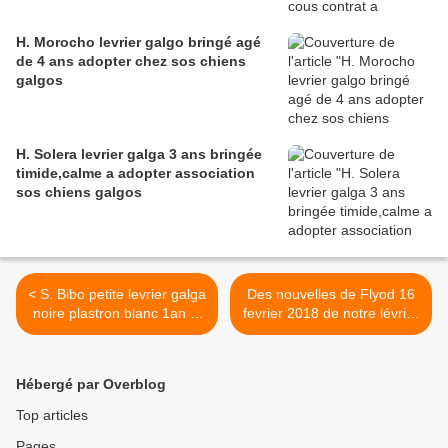
H. Morocho levrier galgo bringé agé
de 4 ans adopter chez sos chiens
galgos
H. Solera levrier galga 3 ans bringée
timide,calme a adopter association
sos chiens galgos
< S. Bibo petite levrier galga
Des nouvelles de Flyod 16
noire plastron blanc 1an et
fevrier 2018 de notre lévrier
demi,hyper caline et
galgo 3 pattes atteint de
affectueuse à adopter chez
leishmaniose >
sos chiens galgos
Hébergé par Overblog
Top articles
Pages