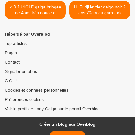
< B.JUNGLE galga bringée
H. Fudji levrier galgo noir 2
de 4ans très douce a
ans 70cm au garrot ok
adopter a l'association sos
chats a adopter a
chiens galgos
l'association sos chiens
galgos >
Hébergé par Overblog
Top articles
Pages
Contact
Signaler un abus
C.G.U.
Cookies et données personnelles
Préférences cookies
Voir le profil de Lady Galga sur le portail Overblog
Créer un blog sur Overblog