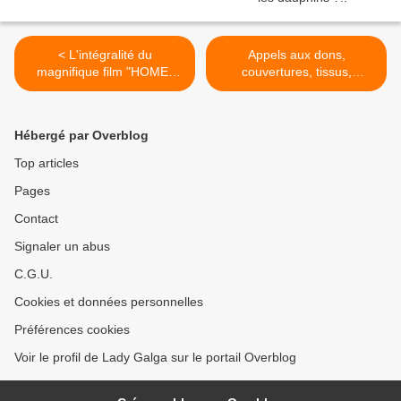
< L'intégralité du
Appels aux dons,
magnifique film "HOME"
couvertures, tissus,
d'Arthus-Bertrand 1h30
croquettes pour les Chiens
Galgos et Podencos >
Hébergé par Overblog
Top articles
Pages
Contact
Signaler un abus
C.G.U.
Cookies et données personnelles
Préférences cookies
Voir le profil de Lady Galga sur le portail Overblog