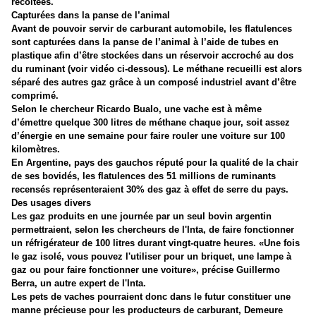
récoltées.
Capturées dans la panse de l’animal
Avant de pouvoir servir de carburant automobile, les flatulences
sont capturées dans la panse de l’animal à l’aide de tubes en
plastique afin d’être stockées dans un réservoir accroché au dos
du ruminant (voir vidéo ci-dessous). Le méthane recueilli est alors
séparé des autres gaz grâce à un composé industriel avant d’être
comprimé.
Selon le chercheur Ricardo Bualo, une vache est à même
d’émettre quelque 300 litres de méthane chaque jour, soit assez
d’énergie en une semaine pour faire rouler une voiture sur 100
kilomètres.
En Argentine, pays des gauchos réputé pour la qualité de la chair
de ses bovidés, les flatulences des 51 millions de ruminants
recensés représenteraient 30% des gaz à effet de serre du pays.
Des usages divers
Les gaz produits en une journée par un seul bovin argentin
permettraient, selon les chercheurs de l'Inta, de faire fonctionner
un réfrigérateur de 100 litres durant vingt-quatre heures. «Une fois
le gaz isolé, vous pouvez l'utiliser pour un briquet, une lampe à
gaz ou pour faire fonctionner une voiture», précise Guillermo
Berra, un autre expert de l'Inta.
Les pets de vaches pourraient donc dans le futur constituer une
manne précieuse pour les producteurs de carburant, Demeure