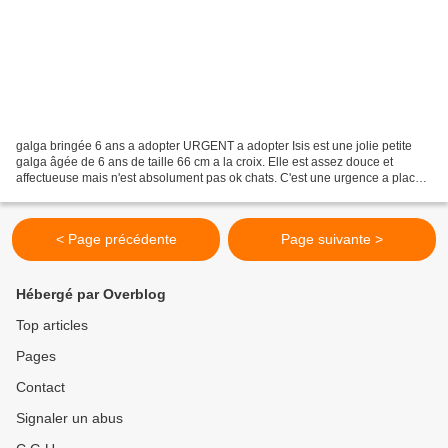
galga bringée 6 ans a adopter URGENT a adopter Isis est une jolie petite
galga âgée de 6 ans de taille 66 cm a la croix. Elle est assez douce et
affectueuse mais n'est absolument pas ok chats. C'est une urgence a placer
sa famille ne peut la garder Elle...
< Page précédente
Page suivante >
Hébergé par Overblog
Top articles
Pages
Contact
Signaler un abus