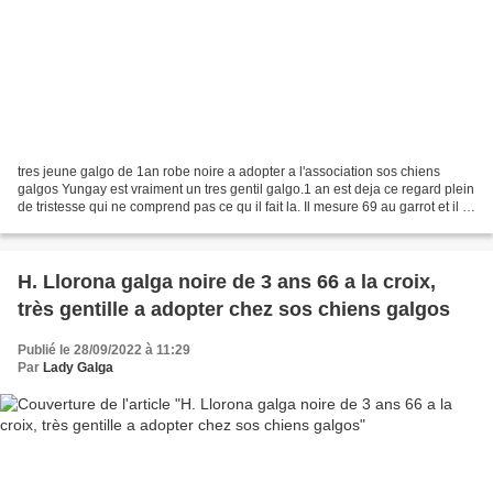
tres jeune galgo de 1an robe noire a adopter a l'association sos chiens
galgos Yungay est vraiment un tres gentil galgo.1 an est deja ce regard plein
de tristesse qui ne comprend pas ce qu il fait la. Il mesure 69 au garrot et il a
été trouvé abandonné...
H. Llorona galga noire de 3 ans 66 a la croix,
très gentille a adopter chez sos chiens galgos
Publié le 28/09/2022 à 11:29
Par
Lady Galga