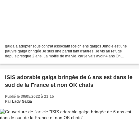
galga a adopter sous contrat associatif sos chiens galgos Jungle est une
pauvre galga bringée Je suis une parmi tant d'autres. Je vis au refuge
depuis presque 2 ans. La moitié de ma vie, car je vais avoir 4 ans On
pourrait commencer à me considérer comme...
ISIS adorable galga bringée de 6 ans est dans le
sud de la France et non OK chats
Publié le 30/05/2022 à 21:15
Par
Lady Galga