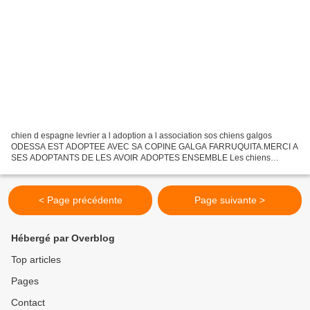
chien d espagne levrier a l adoption a l association sos chiens galgos
ODESSA EST ADOPTEE AVEC SA COPINE GALGA FARRUQUITA.MERCI A
SES ADOPTANTS DE LES AVOIR ADOPTES ENSEMBLE Les chiens
arrivent par milliers dans les refuges avec la fin de la saison de...
< Page précédente
Page suivante >
Hébergé par Overblog
Top articles
Pages
Contact