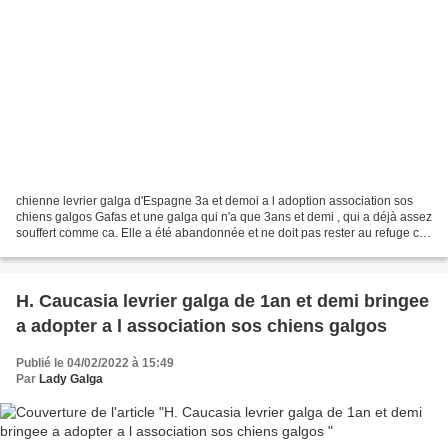
chienne levrier galga d'Espagne 3a et demoi a l adoption association sos
chiens galgos Gafas et une galga qui n'a que 3ans et demi , qui a déjà assez
souffert comme ca. Elle a été abandonnée et ne doit pas rester au refuge car
elle est apeurée. Nous...
H. Caucasia levrier galga de 1an et demi bringee
a adopter a l association sos chiens galgos
Publié le 04/02/2022 à 15:49
Par
Lady Galga