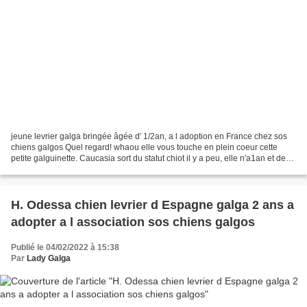
jeune levrier galga bringée âgée d' 1/2an, a l adoption en France chez sos
chiens galgos Quel regard! whaou elle vous touche en plein coeur cette
petite galguinette. Caucasia sort du statut chiot il y a peu, elle n'a1an et demi
c'est très jeune et de...
H. Odessa chien levrier d Espagne galga 2 ans a
adopter a l association sos chiens galgos
Publié le 04/02/2022 à 15:38
Par
Lady Galga