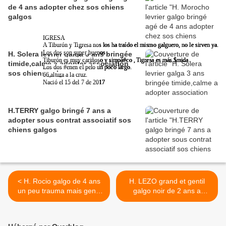
de 4 ans adopter chez sos chiens
galgos
IGRESA
IGRESA
IGRESA
A Tiburón y Tigresa nos los ha traído el mismo galguero, no le sirven ya.
A Tiburón y Tigresa nos los ha traído el mismo galguero, no le sirven ya.
A Tiburón y Tigresa nos los ha traído el mismo galguero, no le sirven ya.
Los dos son super buenos .
Los dos son super buenos .
Los dos son super buenos .
H. Solera levrier galga 3 ans bringée
Tiburón es muy cariñoso y simpá#co , Tigresa es más $mida.
Tiburón es muy cariñoso y simpá#co , Tigresa es más $mida.
Tiburón es muy cariñoso y simpá#co , Tigresa es más $mida.
timide,calme a adopter association
Los dos #enen el pelo un poco largo.
Los dos #enen el pelo un poco largo.
Los dos #enen el pelo un poco largo.
sos chiens galgos
66 altura a la cruz.
66 altura a la cruz.
66 altura a la cruz.
Nació el 15 del 7 de 2017
Nació el 15 del 7 de 2017
Nació el 15 del 7 de 2017
H.TERRY galgo bringé 7 ans a
adopter sous contrat associatif sos
chiens galgos
< H. Rocio galgo de 4 ans
H. LEZO grand et gentil
un peu trauma mais gentil
galgo noir de 2 ans a
qui vous attend vite chez
adopter chez sos chiens
sos chiens galgos
galgos >