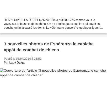
DES NOUVELLES D ESPERANZA- Elle a prit 500GRS comme vous le
voyez sur la balance de la photo. On ne peut toujours pas trop lui ouvrir sa
bouche,on lui a cassé les dents. Le vétérinaire pense d'ici quelques jours.Il y
va étape par étape. Ses médicaments...
3 nouvelles photos de Espéranza le caniche
appât de combat de chiens.
Publié le 03/04/2014 à 23:51
Par
Lady Galga