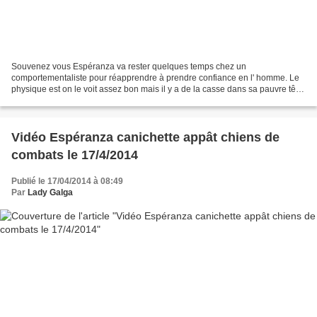
Souvenez vous Espéranza va rester quelques temps chez un
comportementaliste pour réapprendre à prendre confiance en l' homme. Le
physique est on le voit assez bon mais il y a de la casse dans sa pauvre tête
hélas! On se doutait bien que cela ne serait...
Vidéo Espéranza canichette appât chiens de
combats le 17/4/2014
Publié le 17/04/2014 à 08:49
Par
Lady Galga