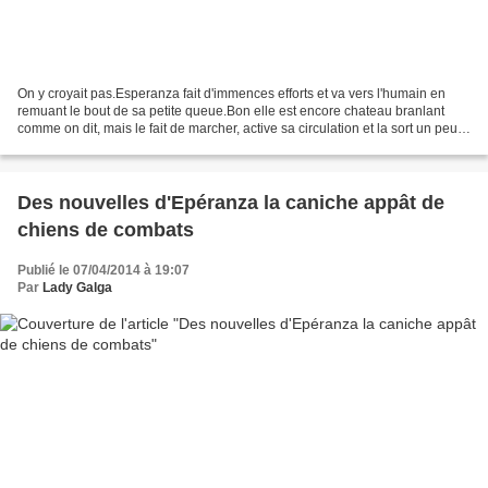
On y croyait pas.Esperanza fait d'immences efforts et va vers l'humain en
remuant le bout de sa petite queue.Bon elle est encore chateau branlant
comme on dit, mais le fait de marcher, active sa circulation et la sort un peu
de sa torpeur.Elle a une volonté...
Des nouvelles d'Epéranza la caniche appât de
chiens de combats
Publié le 07/04/2014 à 19:07
Par
Lady Galga