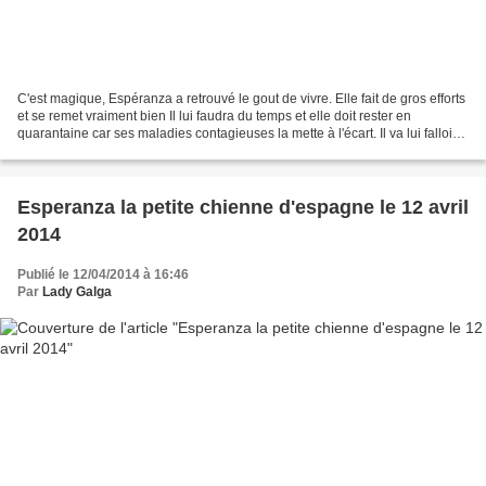
C'est magique, Espéranza a retrouvé le gout de vivre. Elle fait de gros efforts
et se remet vraiment bien Il lui faudra du temps et elle doit rester en
quarantaine car ses maladies contagieuses la mette à l'écart. Il va lui falloir
réapprendre à faire...
Esperanza la petite chienne d'espagne le 12 avril
2014
Publié le 12/04/2014 à 16:46
Par
Lady Galga