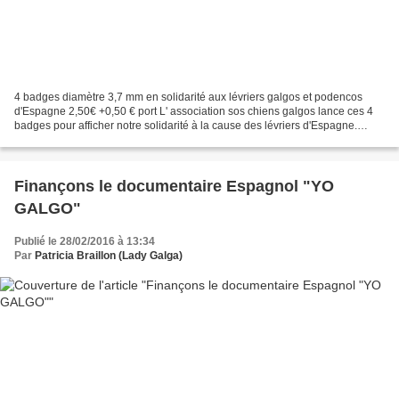
4 badges diamètre 3,7 mm en solidarité aux lévriers galgos et podencos
d'Espagne 2,50€ +0,50 € port L' association sos chiens galgos lance ces 4
badges pour afficher notre solidarité à la cause des lévriers d'Espagne.
Nous espérons que vous serez nombreux...
Finançons le documentaire Espagnol "YO
GALGO"
Publié le 28/02/2016 à 13:34
Par
Patricia Braillon (Lady Galga)