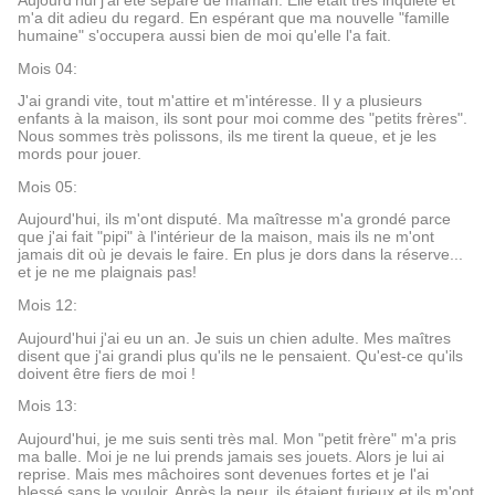
Aujourd'hui j'ai été séparé de maman. Elle était très inquiète et
m'a dit adieu du regard. En espérant que ma nouvelle "famille
humaine" s'occupera aussi bien de moi qu'elle l'a fait.
Mois 04:
J'ai grandi vite, tout m'attire et m'intéresse. Il y a plusieurs
enfants à la maison, ils sont pour moi comme des "petits frères".
Nous sommes très polissons, ils me tirent la queue, et je les
mords pour jouer.
Mois 05:
Aujourd'hui, ils m'ont disputé. Ma maîtresse m'a grondé parce
que j'ai fait "pipi" à l'intérieur de la maison, mais ils ne m'ont
jamais dit où je devais le faire. En plus je dors dans la réserve...
et je ne me plaignais pas!
Mois 12:
Aujourd'hui j'ai eu un an. Je suis un chien adulte. Mes maîtres
disent que j'ai grandi plus qu'ils ne le pensaient. Qu'est-ce qu'ils
doivent être fiers de moi !
Mois 13:
Aujourd'hui, je me suis senti très mal. Mon "petit frère" m'a pris
ma balle. Moi je ne lui prends jamais ses jouets. Alors je lui ai
reprise. Mais mes mâchoires sont devenues fortes et je l'ai
blessé sans le vouloir. Après la peur, ils étaient furieux et ils m'ont