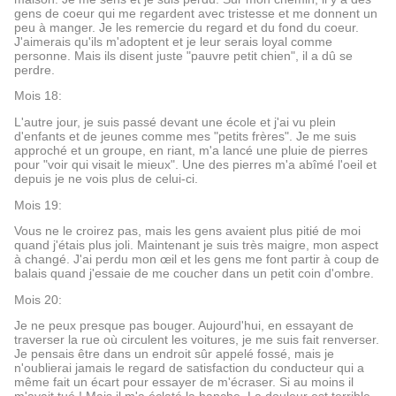
gens de coeur qui me regardent avec tristesse et me donnent un
peu à manger. Je les remercie du regard et du fond du coeur.
J'aimerais qu'ils m'adoptent et je leur serais loyal comme
personne. Mais ils disent juste "pauvre petit chien", il a dû se
perdre.
Mois 18:
L'autre jour, je suis passé devant une école et j'ai vu plein
d'enfants et de jeunes comme mes "petits frères". Je me suis
approché et un groupe, en riant, m'a lancé une pluie de pierres
pour "voir qui visait le mieux". Une des pierres m'a abîmé l'oeil et
depuis je ne vois plus de celui-ci.
Mois 19:
Vous ne le croirez pas, mais les gens avaient plus pitié de moi
quand j'étais plus joli. Maintenant je suis très maigre, mon aspect
à changé. J'ai perdu mon œil et les gens me font partir à coup de
balais quand j'essaie de me coucher dans un petit coin d'ombre.
Mois 20:
Je ne peux presque pas bouger. Aujourd'hui, en essayant de
traverser la rue où circulent les voitures, je me suis fait renverser.
Je pensais être dans un endroit sûr appelé fossé, mais je
n'oublierai jamais le regard de satisfaction du conducteur qui a
même fait un écart pour essayer de m'écraser. Si au moins il