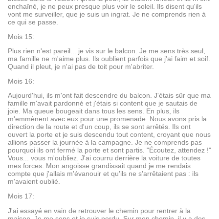
enchaîné, je ne peux presque plus voir le soleil. Ils disent qu'ils
vont me surveiller, que je suis un ingrat. Je ne comprends rien à
ce qui se passe.
Mois 15:
Plus rien n'est pareil... je vis sur le balcon. Je me sens très seul,
ma famille ne m'aime plus. Ils oublient parfois que j'ai faim et soif.
Quand il pleut, je n'ai pas de toit pour m'abriter.
Mois 16:
Aujourd'hui, ils m'ont fait descendre du balcon. J'étais sûr que ma
famille m'avait pardonné et j'étais si content que je sautais de
joie. Ma queue bougeait dans tous les sens. En plus, ils
m'emmènent avec eux pour une promenade. Nous avons pris la
direction de la route et d'un coup, ils se sont arrêtés. Ils ont
ouvert la porte et je suis descendu tout content, croyant que nous
allions passer la journée à la campagne. Je ne comprends pas
pourquoi ils ont fermé la porte et sont partis. "Écoutez, attendez !"
Vous... vous m'oubliez. J'ai courru derrière la voiture de toutes
mes forces. Mon angoisse grandissait quand je me rendais
compte que j'allais m'évanouir et qu'ils ne s'arrêtaient pas : ils
m'avaient oublié.
Mois 17:
J'ai essayé en vain de retrouver le chemin pour rentrer à la
maison. Je me sens et je suis perdu. Sur mon chemin, il y a des