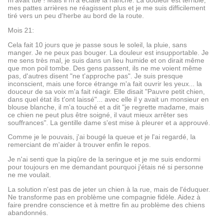
m'avait tué ! Mais il m'a éclaté la hanche. La douleur est terrible,
mes pattes arrières ne réagissent plus et je me suis difficilement
tiré vers un peu d'herbe au bord de la route.
Mois 21:
Cela fait 10 jours que je passe sous le soleil, la pluie, sans
manger. Je ne peux pas bouger. La douleur est insupportable. Je
me sens très mal, je suis dans un lieu humide et on dirait même
que mon poil tombe. Des gens passent, ils ne me voient même
pas, d'autres disent "ne t'approche pas". Je suis presque
inconscient, mais une force étrange m'a fait ouvrir les yeux... la
douceur de sa voix m'a fait réagir. Elle disait "Pauvre petit chien,
dans quel état ils t'ont laissé"... avec elle il y avait un monsieur en
blouse blanche, il m'a touché et a dit "je regrette madame, mais
ce chien ne peut plus être soigné, il vaut mieux arrêter ses
souffrances". La gentille dame s'est mise à pleurer et a approuvé.
Comme je le pouvais, j'ai bougé la queue et je l'ai regardé, la
remerciant de m'aider à trouver enfin le repos.
Je n'ai senti que la piqûre de la seringue et je me suis endormi
pour toujours en me demandant pourquoi j'étais né si personne
ne me voulait.
La solution n'est pas de jeter un chien à la rue, mais de l'éduquer.
Ne transforme pas en problème une compagnie fidèle. Aidez à
faire prendre conscience et à mettre fin au problème des chiens
abandonnés.