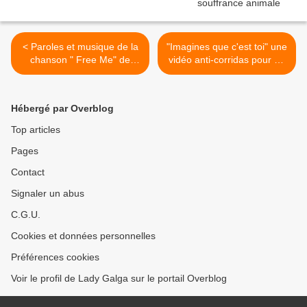
< Paroles et musique de la
"Imagines que c'est toi" une
chanson " Free Me" de
vidéo anti-corridas pour ne
John Felmann
pas oublier en 2014 >
Hébergé par Overblog
Top articles
Pages
Contact
Signaler un abus
C.G.U.
Cookies et données personnelles
Préférences cookies
Voir le profil de Lady Galga sur le portail Overblog