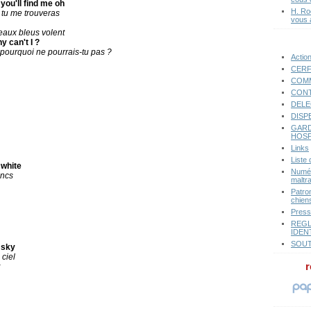
you'll find me oh
H. Ro
 tu me trouveras
vous 
seaux bleus volent
y can't I ?
h pourquoi ne pourrais-tu pas ?
Actio
CERF
COMM
CONT
DELE
DISP
GARD
HOSP
Links
Liste
 white
Numér
ancs
maltr
Patro
chiens
Pres
REGL
IDEN
SOUT
 sky
 ciel
r
y