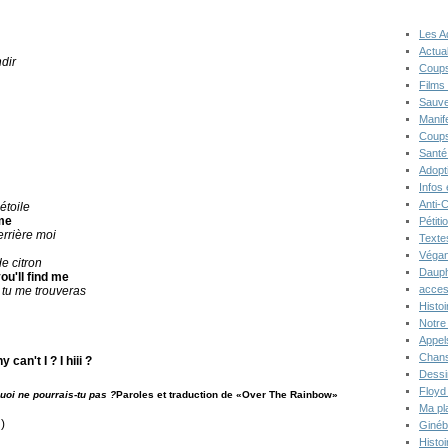
Les A
Actual
ndir
Coups
Films
Sauve
Manif
Coups
Santé
Adopt
Infos
Anti-
étoile
me
Pétiti
errière moi
Texte
Végan
e citron
Dauph
ou'll find me
acces
 tu me trouveras
Histoi
Notre 
Appel
Chans
can't I ? I hiii ?
Dessi
Floyd
uoi ne pourrais-tu pas ?
Paroles et traduction de «Over The Rainbow»
Ma pl
)
Ginéb
Histo