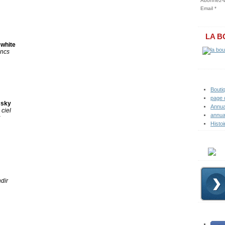
Abonnez-vo
Email
LA B
 white
ancs
Bouti
page 
 sky
Annua
 ciel
annua
y
Histoi
ndir