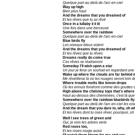
Quelque part au-delà de l'arc-en-ciel
Way up high
Bien plus haut
And the dreams that you dreamed of
Et les rêves que tu as rêvé
Once in a lullaby ii ii iii
Une fois dans une berceuse
Somewhere over the rainbow
Quelque part au-delà de l'arc-en-ciel
Blue birds fly
Les oiseaux bleus volent
And the dreams that you dreamed of
Et les rêves que tu rêves
Dreams really do come true
Ces rêves se réaliseront
Someday I'll wish upon a star
Un jour je ferai un souhait en regardant une 
Wake up where the clouds are far behind 
Me réveillerai là où les nuages seront loin d
Where trouble melts like lemon drops
Où les ennuis fondront comme des gouttes d
High above the chimney tops that's where 
Haut au-dessus des cheminées, c'est là que
Somewhere over the rainbow bluebirds fly
Quelque part au-delà de l'arc-en-ciel les oi
And the dream that you dare to, why, oh wh
Et les rêves dont tu oses rêver, pourquoi, o
Well I see trees of green and
Oui, je vois les arbres verts
Red roses too,
Et les roses rouge aussi
I'll watch them bloom for me and you