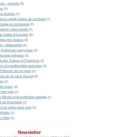
ces - progrès
(8)
es
(7)
ns Animés
(7)
anza appât chiens de combats
(7)
Galga et compagnie
(7)
Damon chien pendu
(7)
lla Galga d'espagne
(6)
lles des loulous
(6)
s - philosophie
(4)
 Podencas martyrisée
(3)
iturage animaux
(3)
ne des Galgos et Podencos
(3)
ons et manifestation animales
(3)
l"Histoire de ma mort
(2)
 ma vie de Jack Russel
(2)
ion
(2)
de coeur,
(2)
chien jeté
(1)
te Bardot et la protection animale
(1)
s de Roumanie
(1)
ire du chien sans nom
(1)
éhalas
(1)
n chien
(1)
Newsletter