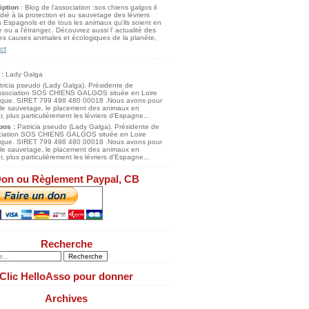
iption
: Blog de l'association :sos chiens galgos il
dié à la protection et au sauvetage des lévriers
 Espagnols et de tous les animaux qu'ils soient en
 ou a l'étranger.. Découvrez aussi l' actualité des
s causes animales et écologiques de la planète,
ct
 :
Lady Galga
pos :
Patricia pseudo (Lady Galga). Présidente de
ociation SOS CHIENS GALGOS située en Loire
tique. SIRET 799 498 480 00018 .Nous avons pour
 le sauvetage, le placement des animaux en
, plus particulièrement les lévriers d'Espagne...
on ou Règlement Paypal, CB
Recherche
Clic HelloAsso pour donner
Archives