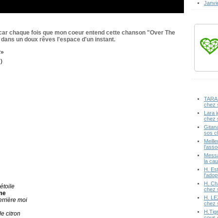
Janvi
 car chaque fois que mon coeur entend cette chanson "Over The
 dans un doux rêves l'espace d'un instant.
w»
)
TARA 
chez 
Lara j
chez 
Gitan
sos c
Meille
l'ass
Messa
la cau
H. Est
l'ado
H. Ch
étoile
chez 
me
H. LE
errière moi
chez 
H.Tig
e citron
cous 