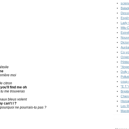
scien
Balad
Dessi
Espér
Lady 
Milu-
Estre
Nouve
Dicton
Auréa
Co-vo
Origi
Pétiti
étoile
"Ange
me
Dolly
errière moi
Pollut
coup 
e citron
"E.T."
you'll find me oh
 tu me trouveras
Brigit
Chien
seaux bleus volent
Histo
y can't I ?
Les R
h pourquoi ne pourrais-tu pas ?
Masti