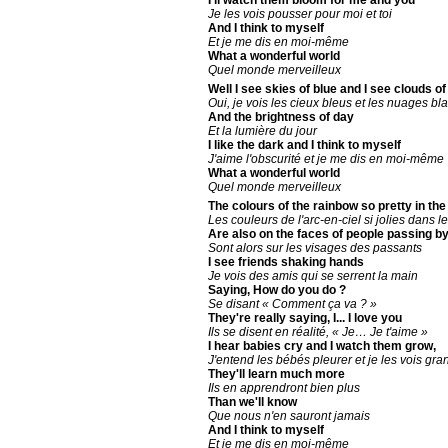
Je les vois pousser pour moi et toi
And I think to myself
Et je me dis en moi-même
What a wonderful world
Quel monde merveilleux
Well I see skies of blue and I see clouds of
Oui, je vois les cieux bleus et les nuages bl
And the brightness of day
Et la lumière du jour
I like the dark and I think to myself
J'aime l'obscurité et je me dis en moi-même
What a wonderful world
Quel monde merveilleux
The colours of the rainbow so pretty in the
Les couleurs de l'arc-en-ciel si jolies dans le
Are also on the faces of people passing b
Sont alors sur les visages des passants
I see friends shaking hands
Je vois des amis qui se serrent la main
Saying, How do you do ?
Se disant « Comment ça va ? »
They're really saying, I... I love you
Ils se disent en réalité, « Je… Je t'aime »
I hear babies cry and I watch them grow,
J'entend les bébés pleurer et je les vois gra
They'll learn much more
Ils en apprendront bien plus
Than we'll know
Que nous n'en sauront jamais
And I think to myself
Et je me dis en moi-même