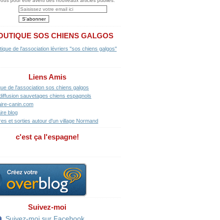
us pour être averti des nouveaux articles publiés.
OUTIQUE SOS CHIENS GALGOS
Liens Amis
que de l'association sos chiens galgos
diffusion sauvetages chiens espagnols
ire-canin.com
ire blog
res et sorties autour d'un village Normand
c'est ça l'espagne!
Suivez-moi
Suivez-moi sur Facebook