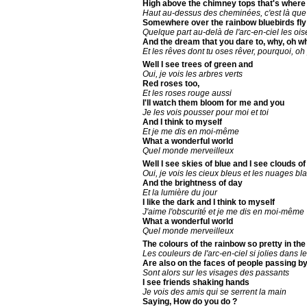
High above the chimney tops that's where 
Haut au-dessus des cheminées, c'est là que
Somewhere over the rainbow bluebirds fly
Quelque part au-delà de l'arc-en-ciel les oi
And the dream that you dare to, why, oh wh
Et les rêves dont tu oses rêver, pourquoi, o
Well I see trees of green and
Oui, je vois les arbres verts
Red roses too,
Et les roses rouge aussi
I'll watch them bloom for me and you
Je les vois pousser pour moi et toi
And I think to myself
Et je me dis en moi-même
What a wonderful world
Quel monde merveilleux
Well I see skies of blue and I see clouds of
Oui, je vois les cieux bleus et les nuages bl
And the brightness of day
Et la lumière du jour
I like the dark and I think to myself
J'aime l'obscurité et je me dis en moi-même
What a wonderful world
Quel monde merveilleux
The colours of the rainbow so pretty in the
Les couleurs de l'arc-en-ciel si jolies dans le
Are also on the faces of people passing b
Sont alors sur les visages des passants
I see friends shaking hands
Je vois des amis qui se serrent la main
Saying, How do you do ?