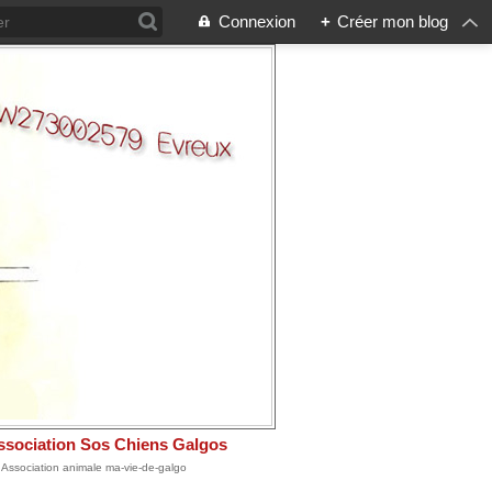
Connexion
+
Créer mon blog
ssociation Sos Chiens Galgos
: Association animale ma-vie-de-galgo