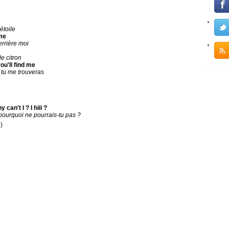
étoile
me
errière moi
e citron
ou'll find me
 tu me trouveras
can't I ? I hiii ?
 pourquoi ne pourrais-tu pas ?
)