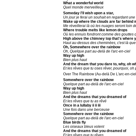
What a wonderful world
Quel monde merveilleux
Someday I'll wish upon a star,
Un jour je ferai un souhait en regardant une 
Wake up where the clouds are far behind 
Me réveillerai là où les nuages seront loin d
Where trouble melts like lemon drops
Où les ennuis fondront comme des gouttes d
High above the chimney top that's where y
Haut au-dessus des cheminées, c'est là que
Oh, Somewhere over the rainbow
Oh, Quelque part au-delà de l'arc-en-ciel
Way up high
Bien plus haut
And the dream that you dare to, why, oh why 
Et les rêves que tu oses rêver, pourquoi, oh
Over The Rainbow (Au-delà De L'arc-en-ciel
Somewhere over the rainbow
Quelque part au-delà de l'arc-en-ciel
Way up high
Bien plus haut
And the dreams that you dreamed of
Et les rêves que tu as rêvé
Once in a lullaby ii ii iii
Une fois dans une berceuse
Somewhere over the rainbow
Quelque part au-delà de l'arc-en-ciel
Blue birds fly
Les oiseaux bleus volent
And the dreams that you dreamed of
Et les rêves que tu rêves