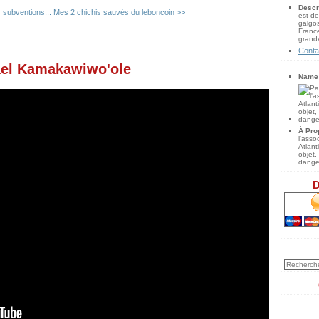
Descr
s subventions...
Mes 2 chichis sauvés du leboncoin >>
est de
galgos
France
grande
Conta
ael Kamakawiwo'ole
Name
À Pro
l'ass
Atlan
objet,
danger
D