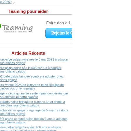
er 2026
(3)
Teaming pour aider
Articles Récents
superbe galga noire née le 5 mai 2023 à adopter
sos chiens galgos
olie galga beige née le 03/07/2023 à adopter
sos chiens galgos
a2 belle galga bringée sombre à adopter chez
hiens galgos
urs Voeux 2024 de la part de toute l'équipe de
ociation sos chiens galgos
ge a ceux qui ne se sentent pas concernés par
se animale et notre planète
rellada galga bringée et blanche 3a et demie a
ption chez sos chiens galgos
acho levrier galgo bringé agé de 5 ans tres doux
sos chiens galgos
ZO grand et gentil galgo noir de 2 ans a adopter
sos chiens galgos
resa petite galga bringée de 6 ans a adopter
contrat a l'association sos chiens galgos