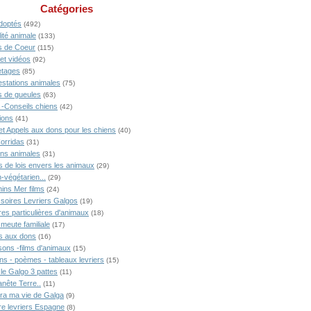
Catégories
doptés
(492)
ité animale
(133)
 de Coeur
(115)
 et vidéos
(92)
tages
(85)
estations animales
(75)
 de gueules
(63)
 -Conseils chiens
(42)
ions
(41)
 et Appels aux dons pour les chiens
(40)
Corridas
(31)
ons animales
(31)
s de lois envers les animaux
(29)
-végétarien...
(29)
ins Mer films
(24)
soires Levriers Galgos
(19)
res particulières d'animaux
(18)
meute familiale
(17)
s aux dons
(16)
ons -films d'animaux
(15)
ns - poèmes - tableaux levriers
(15)
 le Galgo 3 pattes
(11)
anête Terre..
(11)
ra ma vie de Galga
(9)
ire levriers Espagne
(8)