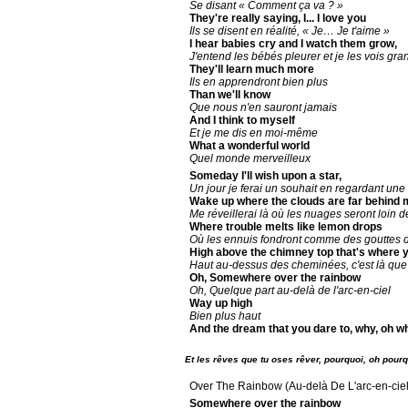
Se disant « Comment ça va ? »
They're really saying, I... I love you
Ils se disent en réalité, « Je… Je t'aime »
I hear babies cry and I watch them grow,
J'entend les bébés pleurer et je les vois gra
They'll learn much more
Ils en apprendront bien plus
Than we'll know
Que nous n'en sauront jamais
And I think to myself
Et je me dis en moi-même
What a wonderful world
Quel monde merveilleux
Someday I'll wish upon a star,
Un jour je ferai un souhait en regardant une 
Wake up where the clouds are far behind 
Me réveillerai là où les nuages seront loin d
Where trouble melts like lemon drops
Où les ennuis fondront comme des gouttes d
High above the chimney top that's where y
Haut au-dessus des cheminées, c'est là que
Oh, Somewhere over the rainbow
Oh, Quelque part au-delà de l'arc-en-ciel
Way up high
Bien plus haut
And the dream that you dare to, why, oh why 
Et les rêves que tu oses rêver, pourquoi, oh pourq
Over The Rainbow (Au-delà De L'arc-en-ciel
Somewhere over the rainbow