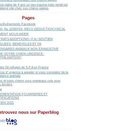
cio galgo de 4 ans un peu trauma mais gentil qui
attend vite chez sos chiens galgos
Pages
ns/événements Facebook
A- No 11580*03- RECU DEDUCTION FISCAL
ENT NOUS AIDER
RATS ADOPTIONS / F.A / SOUTIEN
GUEES, BENEVOLES ET FA
ENSAIRES ANIMAUX NON EXHAUSTIVE
E VOTRE CHIEN-URGENCE-
ITALISATION?
 des 56 refuges de S.P.A en France
os d' urgence à appeler si vous constatez de la
aitance animale
ns et tutos chiens,ours,manteaux cols pour
 levriers
se
EMENTATION FOURRIERES ET
TIFICATIONS
IEN 2015
etrouvez nous sur Paperblog