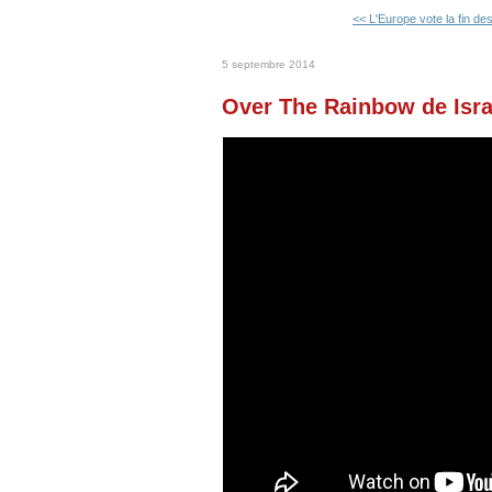
<< L'Europe vote la fin de
5 septembre 2014
Over The Rainbow de Isr