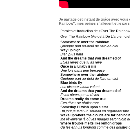
Je partage cet instant de grâce avec vous
Rainbow", mes peines s' allègent et je pars
Paroles et traduction de «Over The Rainbo
Over The Rainbow (Au-delà De L'arc-en-ciel
Somewhere over the rainbow
Quelque part au-delà de l'arc-en-ciel
Way up high
Bien plus haut
And the dreams that you dreamed of
Et les rêves que tu as rêvé
Once in a lullaby ii ii iii
Une fois dans une berceuse
Somewhere over the rainbow
Quelque part au-delà de l'arc-en-ciel
Blue birds fly
Les oiseaux bleus volent
And the dreams that you dreamed of
Et les rêves que tu rêves
Dreams really do come true
Ces rêves se réaliseront
Someday I'll wish upon a star
Un jour je ferai un souhait en regardant une 
Wake up where the clouds are far behind 
Me réveillerai là où les nuages seront loin d
Where trouble melts like lemon drops
Où les ennuis fondront comme des gouttes d