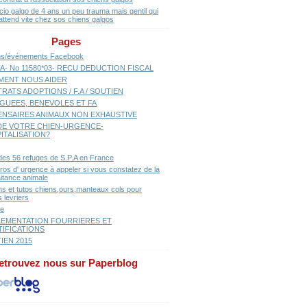
cio galgo de 4 ans un peu trauma mais gentil qui
attend vite chez sos chiens galgos
Pages
ns/événements Facebook
A- No 11580*03- RECU DEDUCTION FISCAL
ENT NOUS AIDER
RATS ADOPTIONS / F.A / SOUTIEN
GUEES, BENEVOLES ET FA
ENSAIRES ANIMAUX NON EXHAUSTIVE
E VOTRE CHIEN-URGENCE-
ITALISATION?
 des 56 refuges de S.P.A en France
os d' urgence à appeler si vous constatez de la
aitance animale
ns et tutos chiens,ours,manteaux cols pour
 levriers
se
EMENTATION FOURRIERES ET
TIFICATIONS
IEN 2015
etrouvez nous sur Paperblog