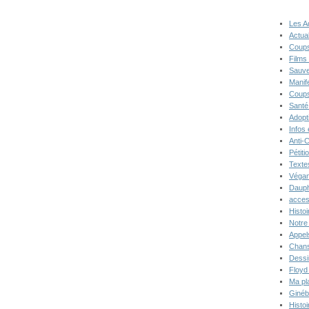
Les A
Actual
Coups
Films
Sauve
Manif
Coups
Santé
Adopt
Infos
Anti-
Pétiti
Texte
Végan
Dauph
acces
Histoi
Notre 
Appel
Chans
Dessi
Floyd
Ma pl
Ginéb
Histo