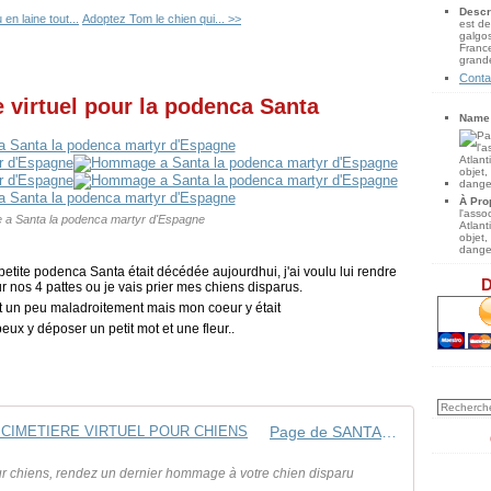
Descr
en laine tout...
Adoptez Tom le chien qui... >>
est de
galgos
France
grande
Conta
virtuel pour la podenca Santa
Name
À Pro
l'ass
a Santa la podenca martyr d'Espagne
Atlan
objet,
danger
e petite podenca Santa était décédée aujourdhui, j'ai voulu lui rendre
D
 nos 4 pattes ou je vais prier mes chiens disparus.
t un peu maladroitement mais mon coeur y était
eux y déposer un petit mot et une fleur..
Page de SANTA, PODENCO sur LE CIMETIERE VIRTUEL POUR CHIENS
pour chiens, rendez un dernier hommage à votre chien disparu