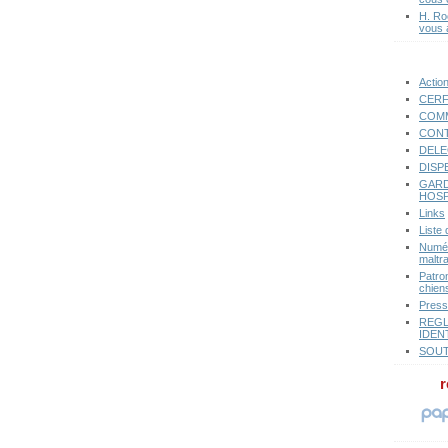
H. Ro
vous 
Actio
CERF
COMM
CONT
DELE
DISP
GARD
HOSP
Links
Liste
Numér
maltr
Patro
chiens
Pres
REGL
IDEN
SOUT
r