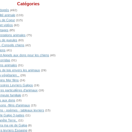
Catégories
doptés
(492)
ité animale
(133)
 de Coeur
(115)
 et vidéos
(92)
tages
(85)
estations animales
(75)
 de gueules
(63)
 -Conseils chiens
(42)
ions
(41)
 et Appels aux dons pour les chiens
(40)
Corridas
(31)
ons animales
(31)
s de lois envers les animaux
(29)
-végétarien...
(29)
ins Mer films
(24)
soires Levriers Galgos
(19)
res particulières d'animaux
(18)
meute familiale
(17)
s aux dons
(16)
ons -films d'animaux
(15)
ns - poèmes - tableaux levriers
(15)
 le Galgo 3 pattes
(11)
anête Terre..
(11)
ra ma vie de Galga
(9)
ire levriers Espagne
(8)