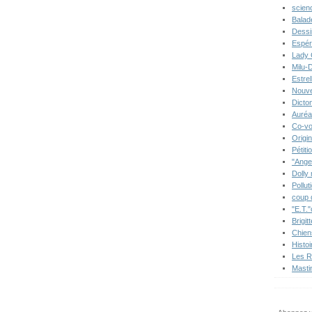
scien
Balad
Dessi
Espér
Lady 
Milu-
Estre
Nouve
Dicton
Auréa
Co-vo
Origi
Pétiti
"Ange
Dolly
Pollut
coup 
"E.T."
Brigit
Chien
Histo
Les R
Masti