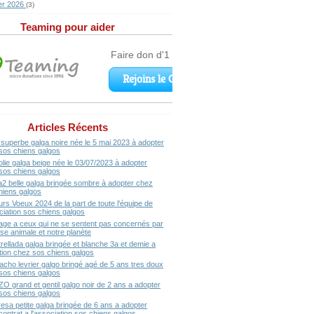
er 2026
(3)
Teaming pour aider
Articles Récents
superbe galga noire née le 5 mai 2023 à adopter
sos chiens galgos
olie galga beige née le 03/07/2023 à adopter
sos chiens galgos
a2 belle galga bringée sombre à adopter chez
hiens galgos
urs Voeux 2024 de la part de toute l'équipe de
ociation sos chiens galgos
ge a ceux qui ne se sentent pas concernés par
se animale et notre planète
rellada galga bringée et blanche 3a et demie a
ption chez sos chiens galgos
acho levrier galgo bringé agé de 5 ans tres doux
sos chiens galgos
ZO grand et gentil galgo noir de 2 ans a adopter
sos chiens galgos
resa petite galga bringée de 6 ans a adopter
contrat a l'association sos chiens galgos