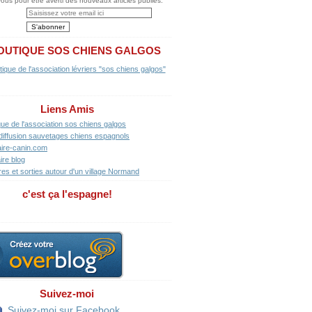
us pour être averti des nouveaux articles publiés.
OUTIQUE SOS CHIENS GALGOS
Liens Amis
que de l'association sos chiens galgos
diffusion sauvetages chiens espagnols
ire-canin.com
ire blog
res et sorties autour d'un village Normand
c'est ça l'espagne!
Suivez-moi
Suivez-moi sur Facebook