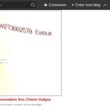
Connexion
+
Créer mon blog
ssociation Sos Chiens Galgos
: Association animale ma-vie-de-galgo