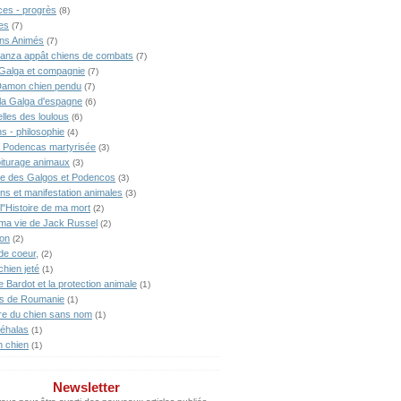
ces - progrès
(8)
es
(7)
ns Animés
(7)
anza appât chiens de combats
(7)
Galga et compagnie
(7)
Damon chien pendu
(7)
lla Galga d'espagne
(6)
lles des loulous
(6)
s - philosophie
(4)
 Podencas martyrisée
(3)
iturage animaux
(3)
ne des Galgos et Podencos
(3)
ons et manifestation animales
(3)
l"Histoire de ma mort
(2)
 ma vie de Jack Russel
(2)
ion
(2)
de coeur,
(2)
chien jeté
(1)
te Bardot et la protection animale
(1)
s de Roumanie
(1)
ire du chien sans nom
(1)
éhalas
(1)
n chien
(1)
Newsletter