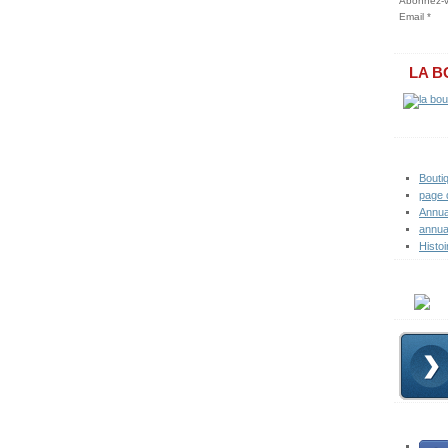
Abonnez-vo
Email
LA B
Bouti
page 
Annua
annua
Histoi