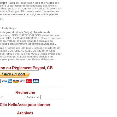
iption
: Blog de l'association :sos chiens galgos il
dié à la protection et au sauvetage des lévriers
 Espagnols et de tous les animaux qu'ils soient en
 ou a l'étranger.. Découvrez aussi l' actualité des
s causes animales et écologiques de la planète,
ct
 :
Lady Galga
pos :
Patricia pseudo (Lady Galga). Présidente de
ociation SOS CHIENS GALGOS située en Loire
tique. SIRET 799 498 480 00018 .Nous avons pour
 le sauvetage, le placement des animaux en
, plus particulièrement les lévriers d'Espagne...
on ou Règlement Paypal, CB
Recherche
Clic HelloAsso pour donner
Archives