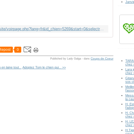
Janvi
http://www.cimetierepourchien.com/visite/voirpage.php?lang=fr&id_chien=5269&start=0&selectrace=&selectnom=&visite=
Repost
0
Coups de Coeur
Published by Lady Galga
-
dans
TARA 
chez 
en laine tout...
Adoptez Tom le chien qui... >>
Lara j
chez 
Gitan
sos c
Meille
l'ass
Messa
la cau
H. Est
l'ado
H. Ch
chez 
H. LE
chez 
H.Tig
cous 