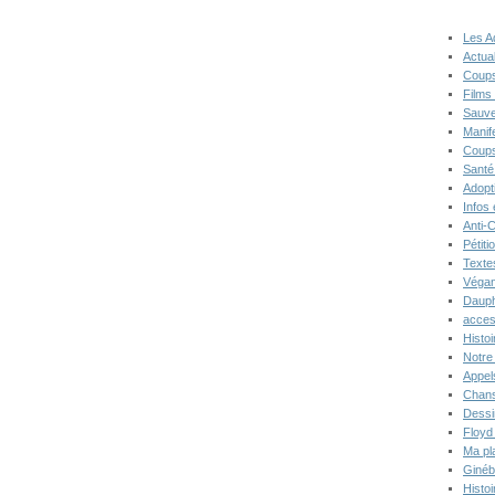
Les A
Actual
Coups
Films
Sauve
Manif
Coups
Santé
Adopt
Infos
Anti-
Pétiti
Texte
Végan
Dauph
acces
Histoi
Notre 
Appel
Chans
Dessi
Floyd
Ma pl
Ginéb
Histo