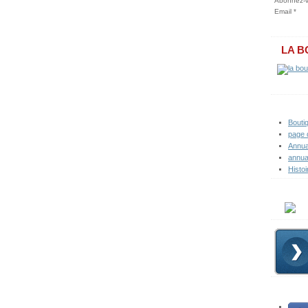
Abonnez-vo
Email
LA B
Bouti
page 
Annua
annua
Histoi