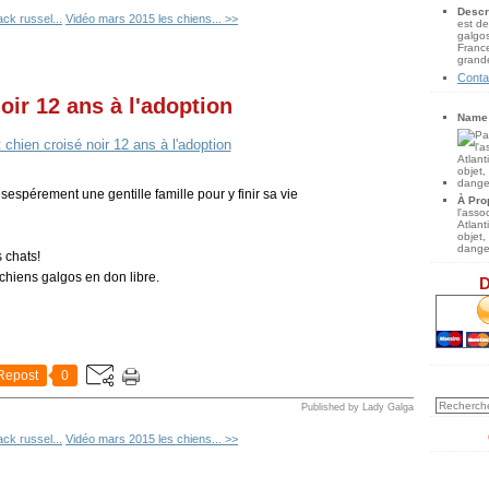
Descr
ack russel...
Vidéo mars 2015 les chiens... >>
est de
galgos
France
grande
Conta
oir 12 ans à l'adoption
Name
espérement une gentille famille pour y finir sa vie
À Pro
l'ass
Atlan
objet,
danger
 chats!
 chiens galgos en don libre.
D
Repost
0
Published by Lady Galga
ack russel...
Vidéo mars 2015 les chiens... >>