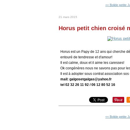
<< Bolide petite J
21 mars 2015
Horus petit chien croisé n
Horus est un Papy de 12 ans qui cherche dés
entouré de tendresse et d'amour!
Il est calme, doux et il aime les caresses!
Ok congénères nous ne savons pas pour les
Il est à adopter sous contrat association sos
mail: galgosetgalgas@yahoo.fr
tel 02 32 26 11 92 / 06 12 80 52 16
<< Bolide petite J