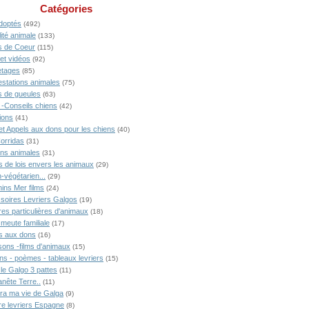
Catégories
doptés
(492)
ité animale
(133)
 de Coeur
(115)
 et vidéos
(92)
tages
(85)
estations animales
(75)
 de gueules
(63)
 -Conseils chiens
(42)
ions
(41)
 et Appels aux dons pour les chiens
(40)
Corridas
(31)
ons animales
(31)
s de lois envers les animaux
(29)
-végétarien...
(29)
ins Mer films
(24)
soires Levriers Galgos
(19)
res particulières d'animaux
(18)
meute familiale
(17)
s aux dons
(16)
ons -films d'animaux
(15)
ns - poèmes - tableaux levriers
(15)
 le Galgo 3 pattes
(11)
anête Terre..
(11)
ra ma vie de Galga
(9)
ire levriers Espagne
(8)