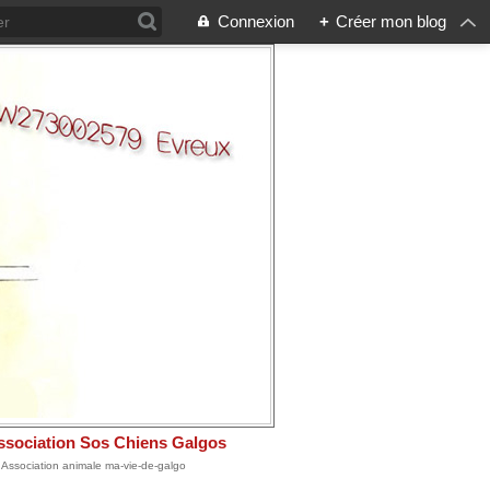
Connexion
+
Créer mon blog
ssociation Sos Chiens Galgos
: Association animale ma-vie-de-galgo