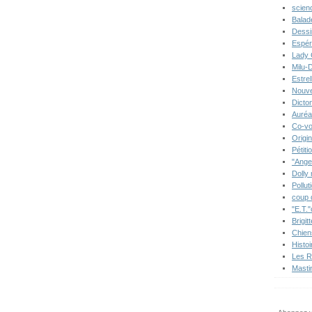
scien
Balad
Dessi
Espér
Lady 
Milu-
Estre
Nouve
Dicton
Auréa
Co-vo
Origi
Pétiti
"Ange
Dolly
Pollut
coup 
"E.T."
Brigit
Chien
Histo
Les R
Masti