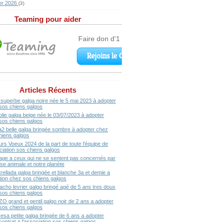
er 2026
(3)
Teaming pour aider
Articles Récents
superbe galga noire née le 5 mai 2023 à adopter
sos chiens galgos
olie galga beige née le 03/07/2023 à adopter
sos chiens galgos
a2 belle galga bringée sombre à adopter chez
hiens galgos
urs Voeux 2024 de la part de toute l'équipe de
ociation sos chiens galgos
ge a ceux qui ne se sentent pas concernés par
se animale et notre planète
rellada galga bringée et blanche 3a et demie a
ption chez sos chiens galgos
acho levrier galgo bringé agé de 5 ans tres doux
sos chiens galgos
ZO grand et gentil galgo noir de 2 ans a adopter
sos chiens galgos
resa petite galga bringée de 6 ans a adopter
contrat a l'association sos chiens galgos