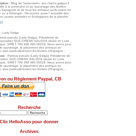
iption
: Blog de l'association :sos chiens galgos il
dié à la protection et au sauvetage des lévriers
 Espagnols et de tous les animaux qu'ils soient en
 ou a l'étranger.. Découvrez aussi l' actualité des
s causes animales et écologiques de la planète,
ct
 :
Lady Galga
pos :
Patricia pseudo (Lady Galga). Présidente de
ociation SOS CHIENS GALGOS située en Loire
tique. SIRET 799 498 480 00018 .Nous avons pour
 le sauvetage, le placement des animaux en
, plus particulièrement les lévriers d'Espagne...
on ou Règlement Paypal, CB
Recherche
Clic HelloAsso pour donner
Archives