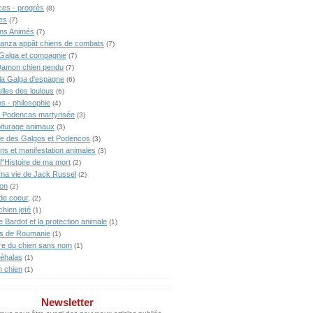
ces - progrès
(8)
es
(7)
ns Animés
(7)
anza appât chiens de combats
(7)
Galga et compagnie
(7)
Damon chien pendu
(7)
lla Galga d'espagne
(6)
lles des loulous
(6)
s - philosophie
(4)
 Podencas martyrisée
(3)
iturage animaux
(3)
ne des Galgos et Podencos
(3)
ons et manifestation animales
(3)
l"Histoire de ma mort
(2)
 ma vie de Jack Russel
(2)
ion
(2)
de coeur,
(2)
chien jeté
(1)
te Bardot et la protection animale
(1)
s de Roumanie
(1)
ire du chien sans nom
(1)
éhalas
(1)
n chien
(1)
Newsletter