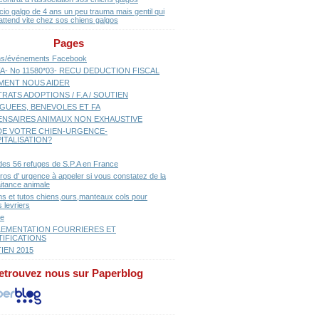
cio galgo de 4 ans un peu trauma mais gentil qui
attend vite chez sos chiens galgos
Pages
ns/événements Facebook
A- No 11580*03- RECU DEDUCTION FISCAL
ENT NOUS AIDER
RATS ADOPTIONS / F.A / SOUTIEN
GUEES, BENEVOLES ET FA
ENSAIRES ANIMAUX NON EXHAUSTIVE
E VOTRE CHIEN-URGENCE-
ITALISATION?
 des 56 refuges de S.P.A en France
os d' urgence à appeler si vous constatez de la
aitance animale
ns et tutos chiens,ours,manteaux cols pour
 levriers
se
EMENTATION FOURRIERES ET
TIFICATIONS
IEN 2015
etrouvez nous sur Paperblog