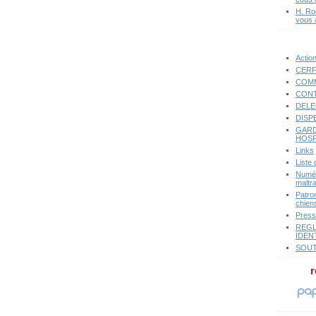
H. Ro
vous 
Actio
CERF
COMM
CONT
DELE
DISP
GARD
HOSP
Links
Liste
Numér
maltr
Patro
chiens
Pres
REGL
IDEN
SOUT
r