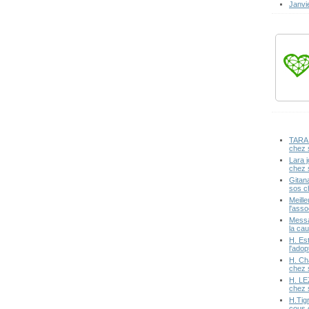
Janvi
TARA 
chez 
Lara j
chez 
Gitan
sos c
Meille
l'ass
Messa
la cau
H. Est
l'ado
H. Ch
chez 
H. LE
chez 
H.Tig
cous 