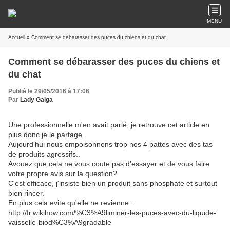
MENU
Accueil
» Comment se débarasser des puces du chiens et du chat
Comment se débarasser des puces du chiens et
du chat
Publié le 29/05/2016 à 17:06
Par
Lady Galga
Une professionnelle m'en avait parlé, je retrouve cet article en
plus donc je le partage.
Aujourd'hui nous empoisonnons trop nos 4 pattes avec des tas
de produits agressifs..
Avouez que cela ne vous coute pas d'essayer et de vous faire
votre propre avis sur la question?
C'est efficace, j'insiste bien un produit sans phosphate et surtout
bien rincer.
En plus cela evite qu'elle ne revienne..
http://fr.wikihow.com/%C3%A9liminer-les-puces-avec-du-liquide-
vaisselle-biod%C3%A9gradable