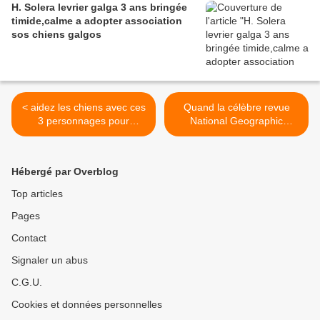
H. Solera levrier galga 3 ans bringée
timide,calme a adopter association
sos chiens galgos
< aidez les chiens avec ces
Quand la célèbre revue
3 personnages pour
National Geographic
décorer votre table de Noel
dénonce le martyr des
Galgos >
Hébergé par Overblog
Top articles
Pages
Contact
Signaler un abus
C.G.U.
Cookies et données personnelles