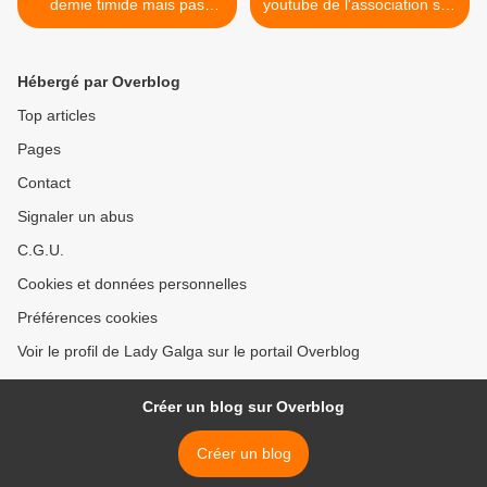
demie timide mais pas
youtube de l'association sos
craintive a l'adoption chez
chiens galgos: LadyGalga1
sos chiens galgos
>
Hébergé par Overblog
Top articles
Pages
Contact
Signaler un abus
C.G.U.
Cookies et données personnelles
Préférences cookies
Voir le profil de Lady Galga sur le portail Overblog
Créer un blog sur Overblog
Créer un blog