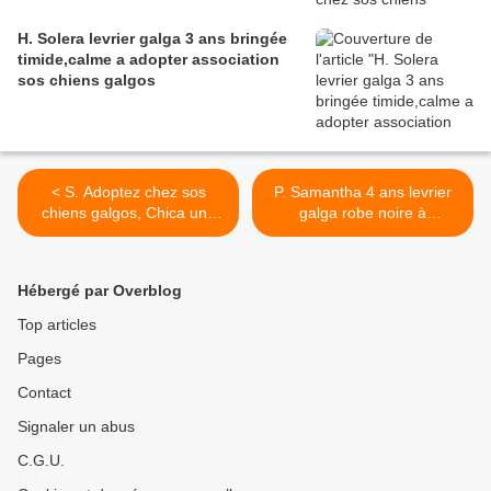
H. Solera levrier galga 3 ans bringée
timide,calme a adopter association
sos chiens galgos
< S. Adoptez chez sos
P. Samantha 4 ans levrier
chiens galgos, Chica une
galga robe noire à
super petite galga de 16
l'adoption à l'adoption sos
mois qui se bat pour vivre
chiens galgos >
Hébergé par Overblog
Top articles
Pages
Contact
Signaler un abus
C.G.U.