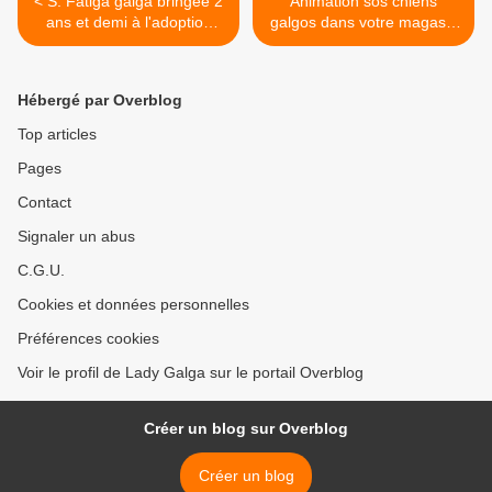
< S. Fatiga galga bringée 2
Animation sos chiens
ans et demi à l'adoption
galgos dans votre magasin
chez sos chiens galgos
Carrefour d'Alençon Orne le
28 fevrier,1er, 3 et 4 mars >
Hébergé par Overblog
Top articles
Pages
Contact
Signaler un abus
C.G.U.
Cookies et données personnelles
Préférences cookies
Voir le profil de Lady Galga sur le portail Overblog
Créer un blog sur Overblog
Créer un blog