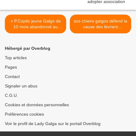
< P.Copito jeune Galgo de
sos chiens galgos défend la
10 mois abandonné au
cause des lévriers
refuge cherche sa nouvelle
d'Espagne à Animal'art
famille sos chiens galgos.
2017 Dives sur mer
Calvados >
Hébergé par Overblog
Top articles
Pages
Contact
Signaler un abus
C.G.U.
Cookies et données personnelles
Préférences cookies
Voir le profil de Lady Galga sur le portail Overblog