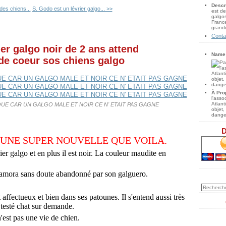
Descr
des chiens...
S. Godo est un lévrier galgo... >>
est de
galgos
France
grande
Conta
r galgo noir de 2 ans attend
Name
de coeur sos chiens galgo
À Pro
l'ass
Atlan
UE CAR UN GALGO MALE ET NOIR CE N' ETAIT PAS GAGNE
objet,
danger
D
 UNE SUPER NOUVELLE QUE VOILA.
er galgo et en plus il est noir. La couleur maudite en
de Zamora sans doute abandonné par son galguero.
affectueux et bien dans ses patounes. Il s'entend aussi très
e testé chat sur demande.
n'est pas une vie de chien.