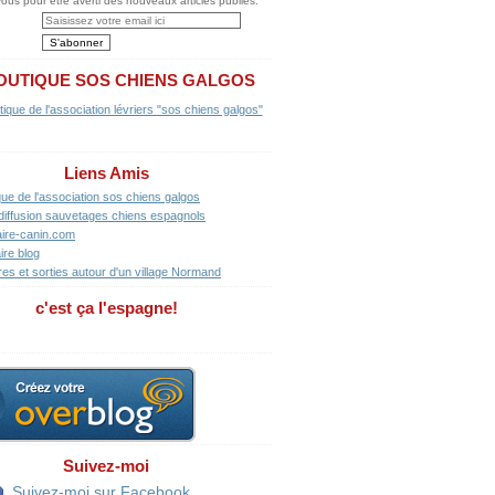
us pour être averti des nouveaux articles publiés.
OUTIQUE SOS CHIENS GALGOS
Liens Amis
que de l'association sos chiens galgos
diffusion sauvetages chiens espagnols
ire-canin.com
ire blog
res et sorties autour d'un village Normand
c'est ça l'espagne!
Suivez-moi
Suivez-moi sur Facebook