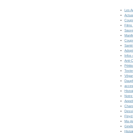
Les A
Actual
Coups
Films
Sauve
Manif
Coups
Santé
Adopt
Infos
Anti-
Pétiti
Texte
Végan
Dauph
acces
Histoi
Notre 
Appel
Chans
Dessi
Floyd
Ma pl
Ginéb
Histo