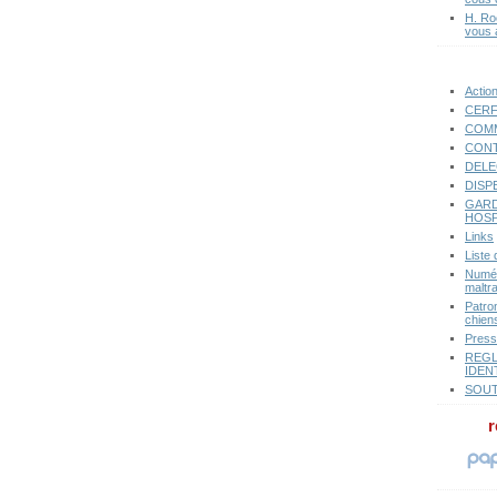
H. Ro
vous 
Actio
CERF
COMM
CONT
DELE
DISP
GARD
HOSP
Links
Liste
Numér
maltr
Patro
chiens
Pres
REGL
IDEN
SOUT
r