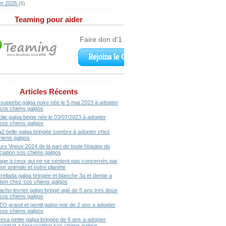
er 2026
(3)
Teaming pour aider
Articles Récents
superbe galga noire née le 5 mai 2023 à adopter
sos chiens galgos
olie galga beige née le 03/07/2023 à adopter
sos chiens galgos
a2 belle galga bringée sombre à adopter chez
hiens galgos
urs Voeux 2024 de la part de toute l'équipe de
ociation sos chiens galgos
ge a ceux qui ne se sentent pas concernés par
se animale et notre planète
rellada galga bringée et blanche 3a et demie a
ption chez sos chiens galgos
acho levrier galgo bringé agé de 5 ans tres doux
sos chiens galgos
ZO grand et gentil galgo noir de 2 ans a adopter
sos chiens galgos
resa petite galga bringée de 6 ans a adopter
contrat a l'association sos chiens galgos