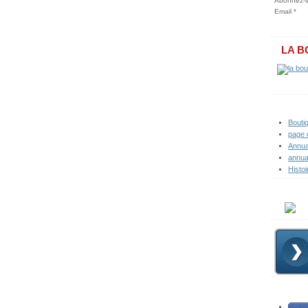
Abonnez-vo
Email
LA B
Bouti
page 
Annua
annua
Histoi