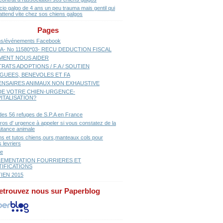
cio galgo de 4 ans un peu trauma mais gentil qui
attend vite chez sos chiens galgos
Pages
ns/événements Facebook
A- No 11580*03- RECU DEDUCTION FISCAL
ENT NOUS AIDER
RATS ADOPTIONS / F.A / SOUTIEN
GUEES, BENEVOLES ET FA
ENSAIRES ANIMAUX NON EXHAUSTIVE
E VOTRE CHIEN-URGENCE-
ITALISATION?
 des 56 refuges de S.P.A en France
os d' urgence à appeler si vous constatez de la
aitance animale
ns et tutos chiens,ours,manteaux cols pour
 levriers
se
EMENTATION FOURRIERES ET
TIFICATIONS
IEN 2015
etrouvez nous sur Paperblog