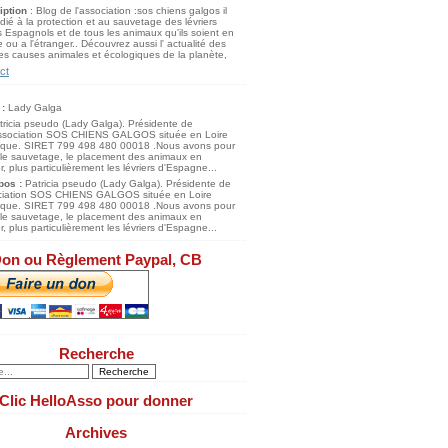
iption
: Blog de l'association :sos chiens galgos il
dié à la protection et au sauvetage des lévriers
 Espagnols et de tous les animaux qu'ils soient en
 ou a l'étranger.. Découvrez aussi l' actualité des
s causes animales et écologiques de la planète,
ct
 :
Lady Galga
pos :
Patricia pseudo (Lady Galga). Présidente de
ociation SOS CHIENS GALGOS située en Loire
tique. SIRET 799 498 480 00018 .Nous avons pour
 le sauvetage, le placement des animaux en
, plus particulièrement les lévriers d'Espagne...
on ou Règlement Paypal, CB
Recherche
Clic HelloAsso pour donner
Archives