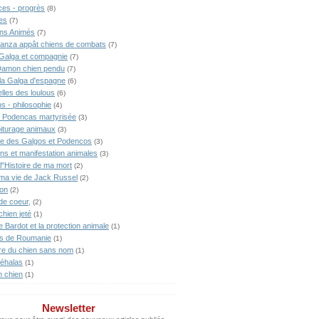
ces - progrès
(8)
es
(7)
ns Animés
(7)
anza appât chiens de combats
(7)
Galga et compagnie
(7)
Damon chien pendu
(7)
lla Galga d'espagne
(6)
lles des loulous
(6)
s - philosophie
(4)
 Podencas martyrisée
(3)
iturage animaux
(3)
ne des Galgos et Podencos
(3)
ons et manifestation animales
(3)
l"Histoire de ma mort
(2)
 ma vie de Jack Russel
(2)
ion
(2)
de coeur,
(2)
chien jeté
(1)
te Bardot et la protection animale
(1)
s de Roumanie
(1)
ire du chien sans nom
(1)
éhalas
(1)
n chien
(1)
Newsletter