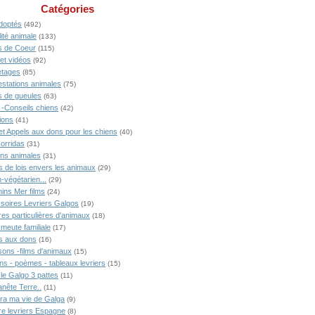
Catégories
doptés
(492)
ité animale
(133)
 de Coeur
(115)
 et vidéos
(92)
tages
(85)
estations animales
(75)
 de gueules
(63)
 -Conseils chiens
(42)
ions
(41)
 et Appels aux dons pour les chiens
(40)
Corridas
(31)
ons animales
(31)
s de lois envers les animaux
(29)
-végétarien...
(29)
ins Mer films
(24)
soires Levriers Galgos
(19)
res particulières d'animaux
(18)
meute familiale
(17)
s aux dons
(16)
ons -films d'animaux
(15)
ns - poèmes - tableaux levriers
(15)
 le Galgo 3 pattes
(11)
anête Terre..
(11)
ra ma vie de Galga
(9)
ire levriers Espagne
(8)