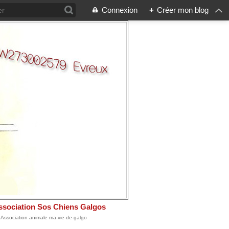
Connexion
+
Créer mon blog
ssociation Sos Chiens Galgos
: Association animale ma-vie-de-galgo