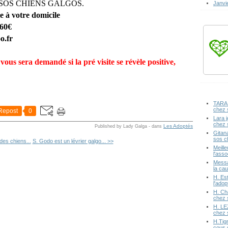
ciatif SOS CHIENS GALGOS.
Janvi
te à votre domicile
260€
o.fr
ous sera demandé si la pré visite se révèle positive,
TARA 
chez 
Repost
0
Lara j
chez 
Les Adoptés
Published by Lady Galga
-
dans
Gitan
sos c
des chiens...
S. Godo est un lévrier galgo... >>
Meille
l'ass
Messa
la cau
H. Est
l'ado
H. Ch
chez 
H. LE
chez 
H.Tig
cous 