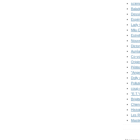
scien
Balad
Dessi
Espér
Lady 
Milu-
Estre
Nouve
Dicton
Auréa
Co-vo
Origi
Pétiti
"Ange
Dolly
Pollut
coup 
"E.T."
Brigit
Chien
Histo
Les R
Masti