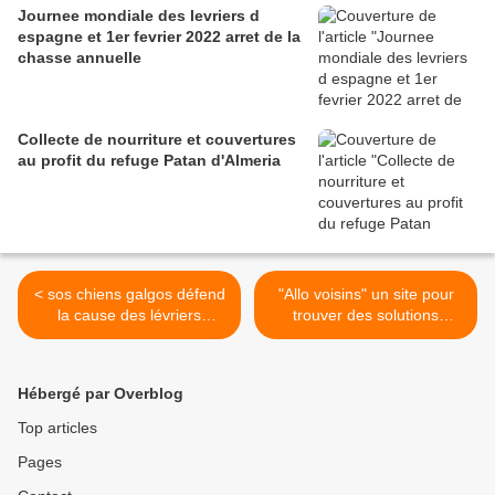
Journee mondiale des levriers d
espagne et 1er fevrier 2022 arret de la
chasse annuelle
Collecte de nourriture et couvertures
au profit du refuge Patan d'Almeria
< sos chiens galgos défend
"Allo voisins" un site pour
la cause des lévriers
trouver des solutions
d'Espagne à Animal'art
alternatives à l'abandon des
2017 Dives sur mer
animaux cet été! >
Calvados
Hébergé par Overblog
Top articles
Pages