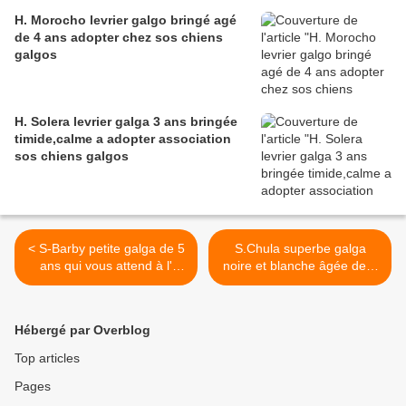
H. Morocho levrier galgo bringé agé
de 4 ans adopter chez sos chiens
galgos
H. Solera levrier galga 3 ans bringée
timide,calme a adopter association
sos chiens galgos
< S-Barby petite galga de 5
S.Chula superbe galga
ans qui vous attend à l'
noire et blanche âgée de 4
association sos chiens
ans à adopter chez sos
galgos
chiens galgos >
Hébergé par Overblog
Top articles
Pages