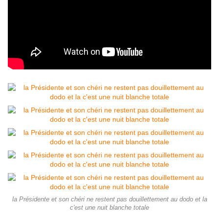
la Présidente et son chéri ne restent pas douillettement au dodo et la
c'est une nuit blanche totale