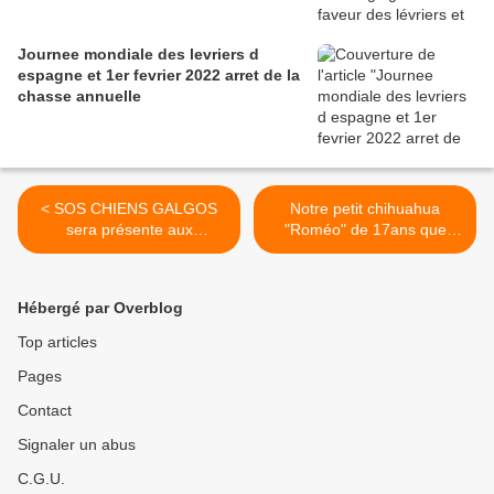
Journee mondiale des levriers d
espagne et 1er fevrier 2022 arret de la
chasse annuelle
< SOS CHIENS GALGOS
Notre petit chihuahua
sera présente aux
"Roméo" de 17ans que
médiévales d'Argences les
nous avons gardé chez
9 et 10 Septembre 2017.
nous avec sa petite chérie
va mal >
Hébergé par Overblog
Top articles
Pages
Contact
Signaler un abus
C.G.U.