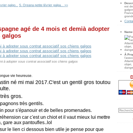
Descr
vrier galgo...
S. Oreana petite lévrier galga... >>
est de
galgos
France
grande
Conta
Espagne agé de 4 mois et demià adopter
Name
s galgos
À Pro
l'ass
Atlan
mi à adopter sous contrat associatif sos chiens galgos
objet,
danger
longue vie heureuse.
D
stin né mi mai 2017.C'est un gentil gros toutou
ulte.
très gros.
pagnons très gentils.
rdin pour s'épanouir et de belles promenades.
ension car c'est un chiot et il vaut mieux lui mettre
 gare aux pantoufles..lol
sur le lien ci dessous bien utile je pense pour que