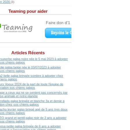
er 2026
(3)
Teaming pour aider
Articles Récents
superbe galga noire née le 5 mai 2023 à adopter
sos chiens galgos
olie galga beige née le 03/07/2023 à adopter
sos chiens galgos
a2 belle galga bringée sombre à adopter chez
hiens galgos
urs Voeux 2024 de la part de toute l'équipe de
ociation sos chiens galgos
ge a ceux qui ne se sentent pas concernés par
se animale et notre planète
rellada galga bringée et blanche 3a et demie a
ption chez sos chiens galgos
acho levrier galgo bringé agé de 5 ans tres doux
sos chiens galgos
ZO grand et gentil galgo noir de 2 ans a adopter
sos chiens galgos
resa petite galga bringée de 6 ans a adopter
contrat a l'association sos chiens galgos