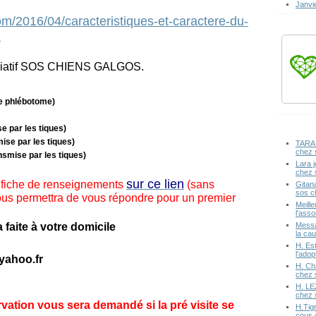
Janvi
m/2016/04/caracteristiques-et-caractere-du-
l
ssociatif SOS CHIENS GALGOS.
e phlébotome)
e par les tiques)
se par les tiques)
TARA 
chez 
smise par les tiques)
Lara j
chez 
sur ce lien
 fiche de renseignements
(sans
Gitan
sos c
ous permettra de vous répondre pour un premier
Meille
l'ass
Messa
 faite à votre domicile
la cau
H. Est
l'ado
yahoo.fr
H. Ch
chez 
H. LE
chez 
ation vous sera demandé si la pré visite se
H.Tig
cous 