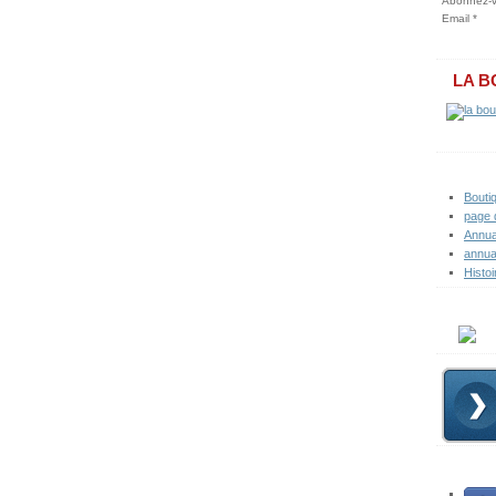
Abonnez-vo
Email
LA B
Bouti
page 
Annua
annua
Histoi