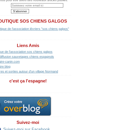
us pour être averti des nouveaux articles publiés.
OUTIQUE SOS CHIENS GALGOS
Liens Amis
que de l'association sos chiens galgos
diffusion sauvetages chiens espagnols
ire-canin.com
ire blog
res et sorties autour d'un village Normand
c'est ça l'espagne!
Suivez-moi
Suivez-moi sur Facebook