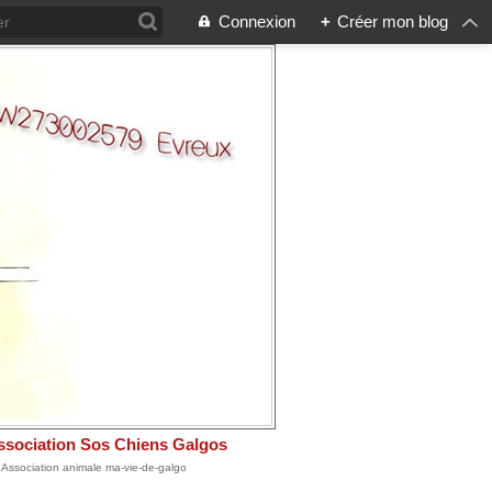
Connexion
+
Créer mon blog
ssociation Sos Chiens Galgos
: Association animale ma-vie-de-galgo