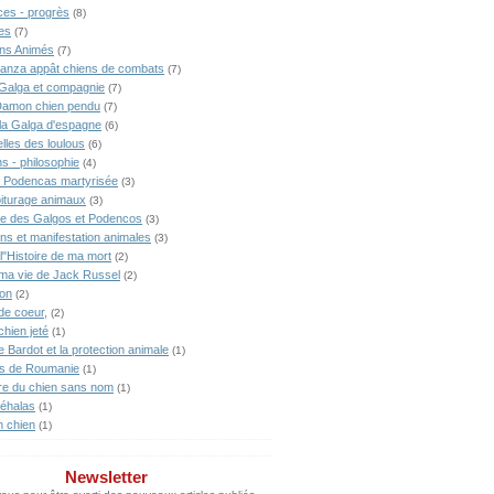
ces - progrès
(8)
es
(7)
ns Animés
(7)
anza appât chiens de combats
(7)
Galga et compagnie
(7)
Damon chien pendu
(7)
lla Galga d'espagne
(6)
lles des loulous
(6)
s - philosophie
(4)
 Podencas martyrisée
(3)
iturage animaux
(3)
ne des Galgos et Podencos
(3)
ons et manifestation animales
(3)
l"Histoire de ma mort
(2)
 ma vie de Jack Russel
(2)
ion
(2)
de coeur,
(2)
chien jeté
(1)
te Bardot et la protection animale
(1)
s de Roumanie
(1)
ire du chien sans nom
(1)
éhalas
(1)
n chien
(1)
Newsletter