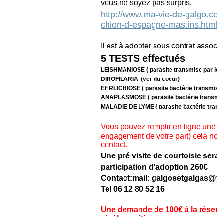
vous ne soyez pas surpris.
http://www.ma-vie-de-galgo.co
chien-d-espagne-mastins.htm
Il est à adopter sous contrat a
5 TESTS effectués
LEISHMANIOSE ( parasite transmise par l
DIROFILARIA (ver du coeur)
EHRLICHIOSE ( parasite bactérie transmis
ANAPLASMOSE ( parasite bactérie transmi
MALADIE DE LYME ( parasite bactérie tran
Vous pouvez remplir en ligne une
engagement de votre part) cela n
contact.
Une pré visite de courtoisie sera
participation d'adoption 260€
Contact:mail: galgosetgalgas@
Tel 06 12 80 52 16
Une demande de 100€ à la réserv