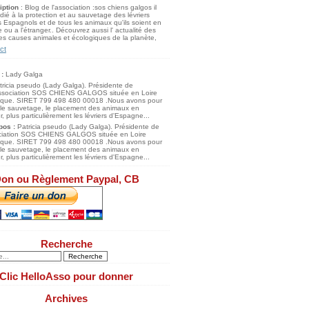
iption
: Blog de l'association :sos chiens galgos il
dié à la protection et au sauvetage des lévriers
 Espagnols et de tous les animaux qu'ils soient en
 ou a l'étranger.. Découvrez aussi l' actualité des
s causes animales et écologiques de la planète,
ct
 :
Lady Galga
pos :
Patricia pseudo (Lady Galga). Présidente de
ociation SOS CHIENS GALGOS située en Loire
tique. SIRET 799 498 480 00018 .Nous avons pour
 le sauvetage, le placement des animaux en
, plus particulièrement les lévriers d'Espagne...
on ou Règlement Paypal, CB
Recherche
Clic HelloAsso pour donner
Archives