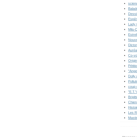
scien
Balad
Dessi
Espér
Lady 
Milu-
Estre
Nouve
Dicton
Auréa
Co-vo
Origi
Pétiti
"Ange
Dolly
Pollut
coup 
"E.T."
Brigit
Chien
Histo
Les R
Masti