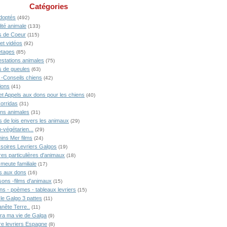
Catégories
doptés
(492)
ité animale
(133)
 de Coeur
(115)
 et vidéos
(92)
tages
(85)
estations animales
(75)
 de gueules
(63)
 -Conseils chiens
(42)
ions
(41)
 et Appels aux dons pour les chiens
(40)
Corridas
(31)
ons animales
(31)
s de lois envers les animaux
(29)
-végétarien...
(29)
ins Mer films
(24)
soires Levriers Galgos
(19)
res particulières d'animaux
(18)
meute familiale
(17)
s aux dons
(16)
ons -films d'animaux
(15)
ns - poèmes - tableaux levriers
(15)
 le Galgo 3 pattes
(11)
anête Terre..
(11)
ra ma vie de Galga
(9)
ire levriers Espagne
(8)