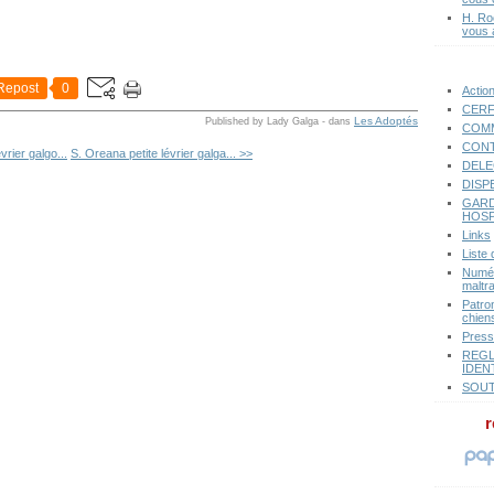
H. Ro
vous 
Repost
0
Actio
CERF
Les Adoptés
Published by Lady Galga
-
dans
COMM
CONT
vrier galgo...
S. Oreana petite lévrier galga... >>
DELE
DISP
GARD
HOSP
Links
Liste
Numér
maltr
Patro
chiens
Pres
REGL
IDEN
SOUT
r