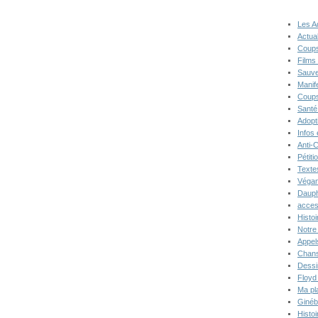
Les A
Actual
Coups
Films
Sauve
Manif
Coups
Santé
Adopt
Infos
Anti-
Pétiti
Texte
Végan
Dauph
acces
Histoi
Notre 
Appel
Chans
Dessi
Floyd
Ma pl
Ginéb
Histo