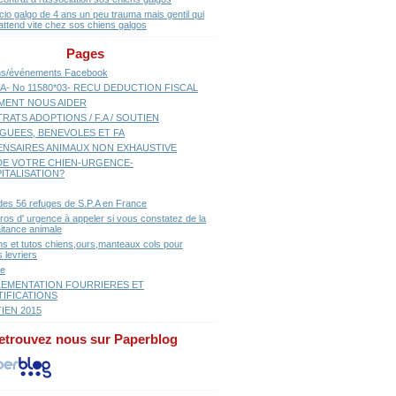
cio galgo de 4 ans un peu trauma mais gentil qui
attend vite chez sos chiens galgos
Pages
ns/événements Facebook
A- No 11580*03- RECU DEDUCTION FISCAL
ENT NOUS AIDER
RATS ADOPTIONS / F.A / SOUTIEN
GUEES, BENEVOLES ET FA
ENSAIRES ANIMAUX NON EXHAUSTIVE
E VOTRE CHIEN-URGENCE-
ITALISATION?
 des 56 refuges de S.P.A en France
os d' urgence à appeler si vous constatez de la
aitance animale
ns et tutos chiens,ours,manteaux cols pour
 levriers
se
EMENTATION FOURRIERES ET
TIFICATIONS
IEN 2015
etrouvez nous sur Paperblog