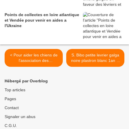
Points de collectes en loire atlantique
et Vendée pour venir en aides a
l'Ukraine
< Pour aider les chiens de
S. Bibo petite levrier galga
l'association des
noire plastron blanc 1an et
pendouilles levriers avec
demi,hyper caline et
ciseaux Heron
affectueuse à adopter chez
sos chiens galgos >
Hébergé par Overblog
Top articles
Pages
Contact
Signaler un abus
C.G.U.