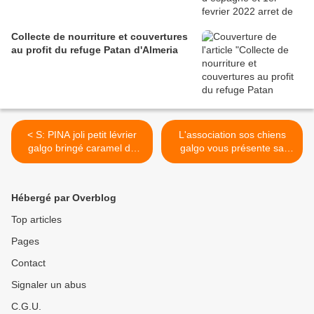
Collecte de nourriture et couvertures
au profit du refuge Patan d'Almeria
< S: PINA joli petit lévrier
L'association sos chiens
galgo bringé caramel de
galgo vous présente sa
2ans 1/2 à adopter cher sos
nouvelle déléguée Ile de
chiens galgos.
france Marie Angèle
Orgeval >
Hébergé par Overblog
Top articles
Pages
Contact
Signaler un abus
C.G.U.