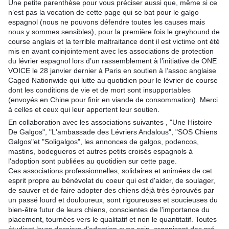
Une petite parenthèse pour vous préciser aussi que, même si ce
n’est pas la vocation de cette page qui se bat pour le galgo
espagnol (nous ne pouvons défendre toutes les causes mais
nous y sommes sensibles), pour la première fois le greyhound de
course anglais et la terrible maltraitance dont il est victime ont été
mis en avant coinjointement avec les associations de protection
du lévrier espagnol lors d’un rassemblement à l’initiative de ONE
VOICE le 28 janvier dernier à Paris en soutien à l’assoc anglaise
Caged Nationwide qui lutte au quotidien pour le lévrier de course
dont les conditions de vie et de mort sont insupportables
(envoyés en Chine pour finir en viande de consommation). Merci
à celles et ceux qui leur apportent leur soutien.
En collaboration avec les associations suivantes , "Une Histoire
De Galgos", "L'ambassade des Lévriers Andalous", "SOS Chiens
Galgos"et "Soligalgos", les annonces de galgos, podencos,
mastins, bodegueros et autres petits croisés espagnols à
l'adoption sont publiées au quotidien sur cette page.
Ces associations professionnelles, solidaires et animées de cet
esprit propre au bénévolat du coeur qui est d'aider, de soulager,
de sauver et de faire adopter des chiens déjà très éprouvés par
un passé lourd et douloureux, sont rigoureuses et soucieuses du
bien-être futur de leurs chiens, conscientes de l'importance du
placement, tournées vers le qualitatif et non le quantitatif. Toutes