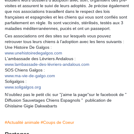
étudient leurs dossiers d'adoption avec soin, organisent des pré-
visites et assurent le suivi de leurs adoptés. Je précise également
que nos associations travaillent dans le respect des lois
françaises et espagnoles et les chiens qui vous sont confiés sont
parfaitement en règle. Ils sont vaccinés, stérilisés, testés aux 3
maladies méditerranéennes, pucés et ont un passeport.
Ces associations ont des sites sur lesquels vous pouvez
retrouver tous leurs chiens à l’adoption avec les liens suivants :
Une Histoire De Galgos :
www.unehistoiredegalgos.com
L'ambassade des Lévriers Andalous :
www.lambassade-des-lévriers-andalous.com
SOS Chiens Galgos :
www.ma-vie-de-galgo.com
Soligalgos :
www.soligalgos.org
N’oubliez pas le petit clic sur "j'aime la page"
sur le facebook de "
Diffusion Sauvetages Chiens Espagnols "
publication de
Ghislaine Gigie Dakwabarts
#Actualité animale
#Coups de Coeur