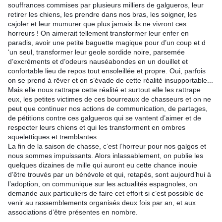
souffrances commises par plusieurs milliers de galgueros, leur
retirer les chiens, les prendre dans nos bras, les soigner, les
cajoler et leur mumurer que plus jamais ils ne vivront ces
horreurs ! On aimerait tellement transformer leur enfer en
paradis, avoir une petite baguette magique pour d’un coup et d
‘un seul, transformer leur geole sordide noire, parsemée
d’excréments et d’odeurs nauséabondes en un douillet et
confortable lieu de repos tout ensoleillée et propre. Oui, parfois
on se prend à rêver et on s’évade de cette réalité insupportable...
Mais elle nous rattrape cette réalité et surtout elle les rattrape
eux, les petites victimes de ces bourreaux de chasseurs et on ne
peut que continuer nos actions de communication, de partages,
de pétitions contre ces galgueros qui se vantent d’aimer et de
respecter leurs chiens et qui les transforment en ombres
squelettiques et tremblantes ...
La fin de la saison de chasse, c’est l’horreur pour nos galgos et
nous sommes impuissants. Alors inlassablement, on publie les
quelques dizaines de mille qui auront eu cette chance inouie
d’être trouvés par un bénévole et qui, retapés, sont aujourd’hui à
l’adoption, on communique sur les actualités espagnoles, on
demande aux particuliers de faire cet effort si c’est possible de
venir au rassemblements organisés deux fois par an, et aux
associations d’être présentes en nombre.