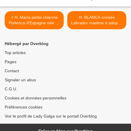
< H. Maria petite chienne
H. BLANCA croisée
Podenca d'Espagne née en
Labrador mastine à adopter
janvier 2015 à adopter chez
à l association sos chiens
sos chiens galgos
galgos >
Hébergé par Overblog
Top articles
Pages
Contact
Signaler un abus
C.G.U.
Cookies et données personnelles
Préférences cookies
Voir le profil de Lady Galga sur le portail Overblog