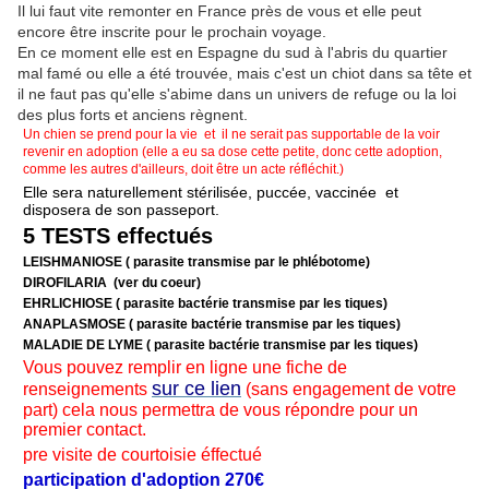
Il lui faut vite remonter en France près de vous et elle peut
encore être inscrite pour le prochain voyage.
En ce moment elle est en Espagne du sud à l'abris du quartier
mal famé ou elle a été trouvée, mais c'est un chiot dans sa tête et
il ne faut pas qu'elle s'abime dans un univers de refuge ou la loi
des plus forts et anciens règnent.
Un chien se prend pour la vie et il ne serait pas supportable de la voir
revenir en adoption (elle a eu sa dose cette petite, donc cette adoption,
comme les autres d'ailleurs, doit être un acte réfléchit.)
Elle sera naturellement stérilisée, puccée, vaccinée et
disposera de son passeport.
5 TESTS effectués
LEISHMANIOSE ( parasite transmise par le phlébotome)
DIROFILARIA (ver du coeur)
EHRLICHIOSE ( parasite bactérie transmise par les tiques)
ANAPLASMOSE ( parasite bactérie transmise par les tiques)
MALADIE DE LYME ( parasite bactérie transmise par les tiques)
Vous pouvez remplir en ligne une fiche de
sur ce lien
renseignements
(sans engagement de votre
part) cela nous permettra de vous répondre pour un
premier contact.
pre visite de courtoisie éffectué
participation d'adoption 270€