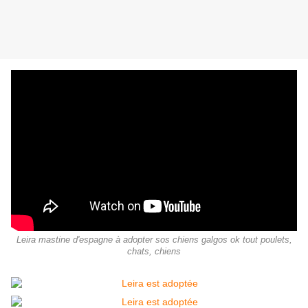
Leira mastine d'espagne à adopter sos chiens galgos ok tout poulets,
chats, chiens