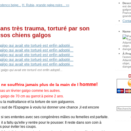
Descr
odenco beige...
H. Rubia, grande galga noire... >>
est de
galgos
France
grande
Conta
 ans très trauma, torturé par son
Name
 sos chiens galgos
À Pro
l'ass
Atlan
objet,
danger
 galgo qui avait ete torturé est enfin adopté...
D
homme!
 ne souffrira jamais plus de la main de l
 pas un lévrier galgo comme les autres.
 galgo de 70 cm au garrot à peine 2 ans.
nu la maltraitance et la torture de son galgueros.
u sud de l'Espagne à voulu lui donner une chance ,il est encore
e si ses ententes avec ses congénères mâles ou femelles est parfaite.
il a fallu qu'elle y rentre pour le pousser. Il reste dans son coin à
s pour éviter les coups.