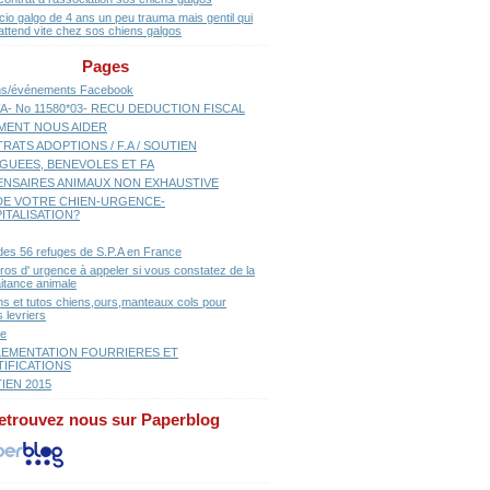
cio galgo de 4 ans un peu trauma mais gentil qui
attend vite chez sos chiens galgos
Pages
ns/événements Facebook
A- No 11580*03- RECU DEDUCTION FISCAL
ENT NOUS AIDER
RATS ADOPTIONS / F.A / SOUTIEN
GUEES, BENEVOLES ET FA
ENSAIRES ANIMAUX NON EXHAUSTIVE
E VOTRE CHIEN-URGENCE-
ITALISATION?
 des 56 refuges de S.P.A en France
os d' urgence à appeler si vous constatez de la
aitance animale
ns et tutos chiens,ours,manteaux cols pour
 levriers
se
EMENTATION FOURRIERES ET
TIFICATIONS
IEN 2015
etrouvez nous sur Paperblog