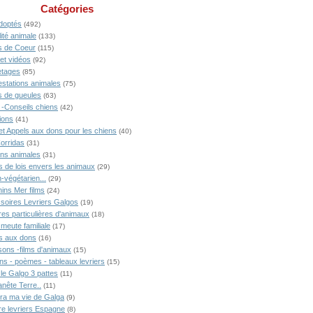
Catégories
doptés
(492)
ité animale
(133)
 de Coeur
(115)
 et vidéos
(92)
tages
(85)
estations animales
(75)
 de gueules
(63)
 -Conseils chiens
(42)
ions
(41)
 et Appels aux dons pour les chiens
(40)
Corridas
(31)
ons animales
(31)
s de lois envers les animaux
(29)
-végétarien...
(29)
ins Mer films
(24)
soires Levriers Galgos
(19)
res particulières d'animaux
(18)
meute familiale
(17)
s aux dons
(16)
ons -films d'animaux
(15)
ns - poèmes - tableaux levriers
(15)
 le Galgo 3 pattes
(11)
anête Terre..
(11)
ra ma vie de Galga
(9)
ire levriers Espagne
(8)