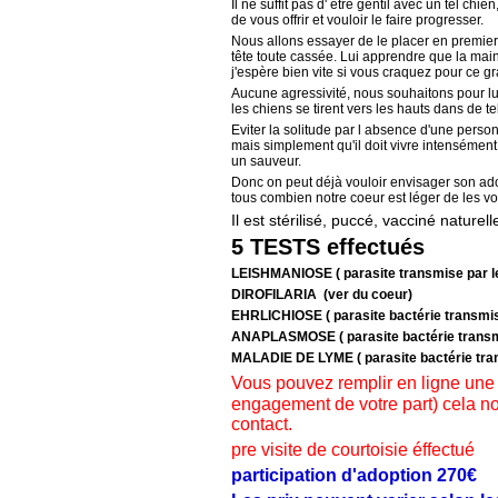
Il ne suffit pas d' être gentil avec un tel ch
de vous offrir et vouloir le faire progresser.
Nous allons essayer de le placer en premier
tête toute cassée. Lui apprendre que la main
j'espère bien vite si vous craquez pour ce g
Aucune agressivité, nous souhaitons pour l
les chiens se tirent vers les hauts dans de te
Eviter la solitude par l absence d'une personn
mais simplement qu'il doit vivre intensément
un sauveur.
Donc on peut déjà vouloir envisager son adop
tous combien notre coeur est léger de les v
Il est stérilisé, puccé, vacciné natur
5 TESTS effectués
LEISHMANIOSE ( parasite transmise par l
DIROFILARIA (ver du coeur)
EHRLICHIOSE ( parasite bactérie transmis
ANAPLASMOSE ( parasite bactérie transmi
MALADIE DE LYME ( parasite bactérie tran
Vous pouvez remplir en ligne une
engagement de votre part) cela n
contact.
pre visite de courtoisie éffectué
participation d'adoption 270€