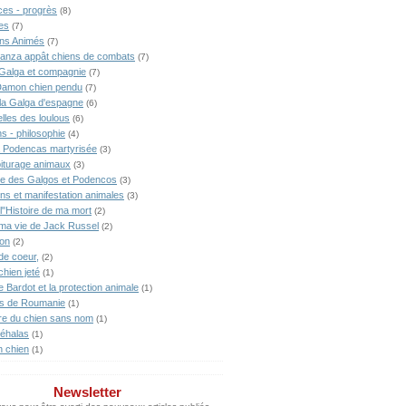
ces - progrès
(8)
es
(7)
ns Animés
(7)
anza appât chiens de combats
(7)
Galga et compagnie
(7)
Damon chien pendu
(7)
lla Galga d'espagne
(6)
lles des loulous
(6)
s - philosophie
(4)
 Podencas martyrisée
(3)
iturage animaux
(3)
ne des Galgos et Podencos
(3)
ons et manifestation animales
(3)
l"Histoire de ma mort
(2)
 ma vie de Jack Russel
(2)
ion
(2)
de coeur,
(2)
chien jeté
(1)
te Bardot et la protection animale
(1)
s de Roumanie
(1)
ire du chien sans nom
(1)
éhalas
(1)
n chien
(1)
Newsletter