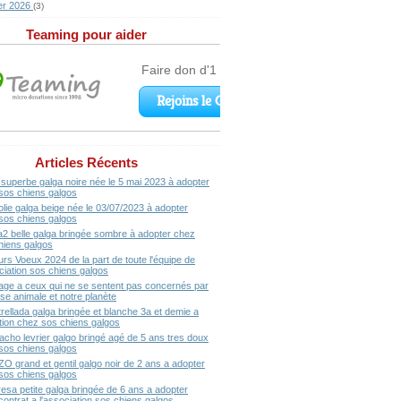
er 2026
(3)
Teaming pour aider
Articles Récents
superbe galga noire née le 5 mai 2023 à adopter
sos chiens galgos
olie galga beige née le 03/07/2023 à adopter
sos chiens galgos
a2 belle galga bringée sombre à adopter chez
hiens galgos
urs Voeux 2024 de la part de toute l'équipe de
ociation sos chiens galgos
ge a ceux qui ne se sentent pas concernés par
se animale et notre planète
rellada galga bringée et blanche 3a et demie a
ption chez sos chiens galgos
acho levrier galgo bringé agé de 5 ans tres doux
sos chiens galgos
ZO grand et gentil galgo noir de 2 ans a adopter
sos chiens galgos
resa petite galga bringée de 6 ans a adopter
contrat a l'association sos chiens galgos