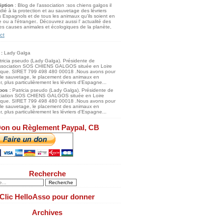
iption
: Blog de l'association :sos chiens galgos il
dié à la protection et au sauvetage des lévriers
 Espagnols et de tous les animaux qu'ils soient en
 ou a l'étranger.. Découvrez aussi l' actualité des
s causes animales et écologiques de la planète,
ct
 :
Lady Galga
pos :
Patricia pseudo (Lady Galga). Présidente de
ociation SOS CHIENS GALGOS située en Loire
tique. SIRET 799 498 480 00018 .Nous avons pour
 le sauvetage, le placement des animaux en
, plus particulièrement les lévriers d'Espagne...
on ou Règlement Paypal, CB
Recherche
Clic HelloAsso pour donner
Archives