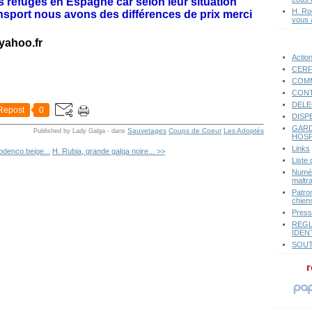
es refuges en Espagne car selon leur situation
H. Ro
ansport nous avons des différences de prix merci
vous 
yahoo.fr
Actio
CERF
COMM
CONT
DELE
Repost
0
DISP
GARD
Sauvetages
Coups de Coeur
Les Adoptés
Published by Lady Galga
-
dans
HOSP
Links
odenco beige...
H. Rubia, grande galga noire... >>
Liste
Numér
maltr
Patro
chiens
Pres
REGL
IDEN
SOUT
r