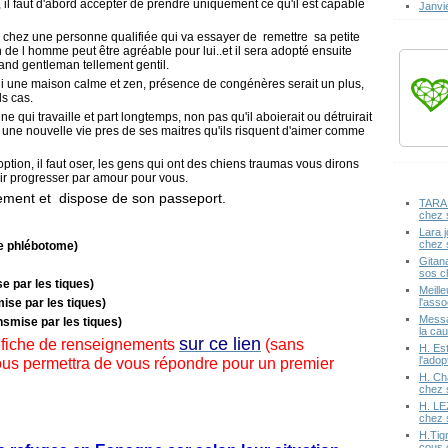
ien, il faut d'abord accepter de prendre uniquement ce qu'il est capable
Janvi
 chez une personne qualifiée qui va essayer de remettre sa petite
 de l homme peut être agréable pour lui..et il sera adopté ensuite
rand gentleman tellement gentil.
ui une maison calme et zen, présence de congénères serait un plus,
ls cas.
e qui travaille et part longtemps, non pas qu'il aboierait ou détruirait
 une nouvelle vie pres de ses maitres qu'ils risquent d'aimer comme
tion, il faut oser, les gens qui ont des chiens traumas vous dirons
oir progresser par amour pour vous.
ellement et dispose de son passeport.
TARA 
chez 
Lara j
chez 
e phlébotome)
Gitan
sos c
e par les tiques)
Meille
l'ass
se par les tiques)
Messa
smise par les tiques)
la cau
sur ce lien
 fiche de renseignements
(sans
H. Est
l'ado
ous permettra de vous répondre pour un premier
H. Ch
chez 
H. LE
chez 
H.Tig
cous 