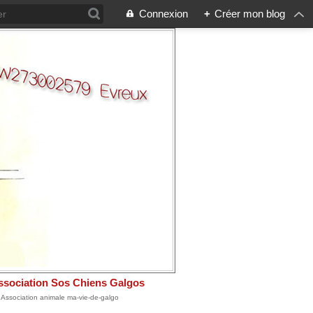
Connexion
+
Créer mon blog
ssociation Sos Chiens Galgos
: Association animale ma-vie-de-galgo