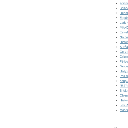
scien
Balad
Dessi
Espér
Lady 
Milu-
Estre
Nouve
Dicton
Auréa
Co-vo
Origi
Pétiti
"Ange
Dolly
Pollut
coup 
"E.T."
Brigit
Chien
Histo
Les R
Masti