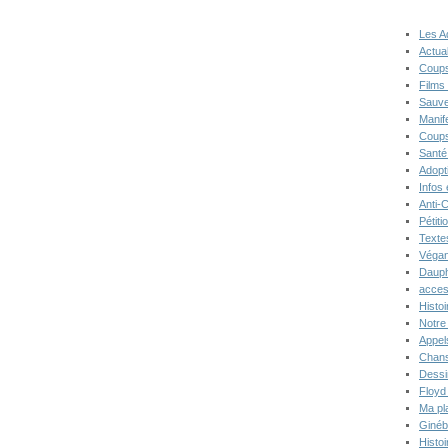
Les A
Actual
Coups
Films
Sauve
Manif
Coups
Santé
Adopt
Infos
Anti-
Pétiti
Texte
Végan
Dauph
acces
Histoi
Notre 
Appel
Chans
Dessi
Floyd
Ma pl
Ginéb
Histo