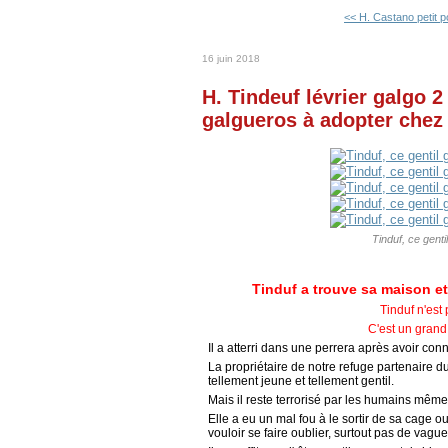
<< H. Castano petit p
16 juin 2018
H. Tindeuf lévrier galgo 2
galgueros à adopter chez
Tinduf, ce gentil
Tinduf a trouve sa maison et
Tinduf n'est
C'est un grand
Il a atterri dans une perrera après avoir con
La propriétaire de notre refuge partenaire d
tellement jeune et tellement gentil.
Mais il reste terrorisé par les humains mêm
Elle a eu un mal fou à le sortir de sa cage ou 
vouloir se faire oublier, surtout pas de vague