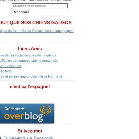
us pour être averti des nouveaux articles publiés.
OUTIQUE SOS CHIENS GALGOS
Liens Amis
que de l'association sos chiens galgos
diffusion sauvetages chiens espagnols
ire-canin.com
ire blog
res et sorties autour d'un village Normand
c'est ça l'espagne!
Suivez-moi
Suivez-moi sur Facebook