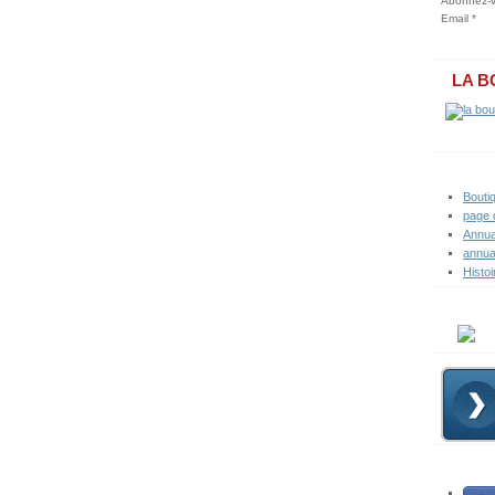
Abonnez-vo
Email
LA B
Bouti
page 
Annua
annua
Histoi