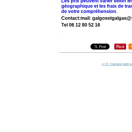
Les prix peuvent varier selon l
géographique et les frais de tr
de votre compréhension.
Contact:mail: galgosetgalgas@
Tel 06 12 80 52 16
.
<< H. Castano petit p