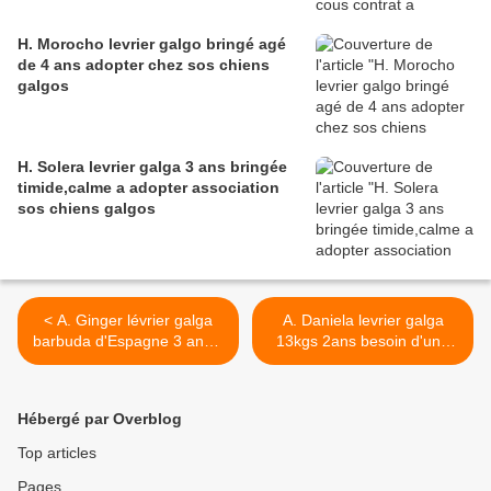
H. Morocho levrier galgo bringé agé
de 4 ans adopter chez sos chiens
galgos
H. Solera levrier galga 3 ans bringée
timide,calme a adopter association
sos chiens galgos
< A. Ginger lévrier galga
A. Daniela levrier galga
barbuda d'Espagne 3 ans à
13kgs 2ans besoin d'une
adopter chez sos chiens
super adoption contactez
galgos
sos chiens galgos >
Hébergé par Overblog
Top articles
Pages