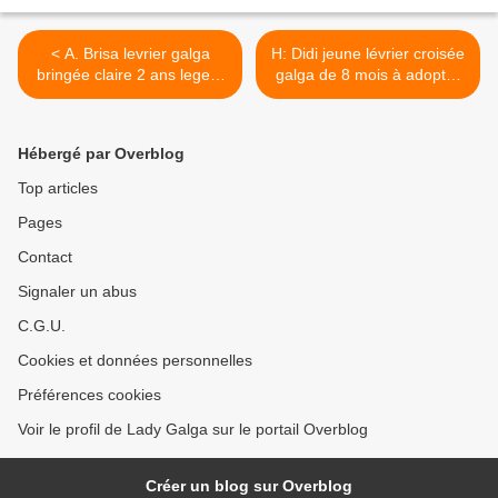
< A. Brisa levrier galga
H: Didi jeune lévrier croisée
bringée claire 2 ans legere
galga de 8 mois à adopter
boiterie à adopter chez sos
sos chiens galgos >
chiens galgos
Hébergé par Overblog
Top articles
Pages
Contact
Signaler un abus
C.G.U.
Cookies et données personnelles
Préférences cookies
Voir le profil de Lady Galga sur le portail Overblog
Créer un blog sur Overblog