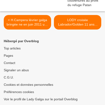
< H.Campera lévrier galga
LODY croisée
bringée ne en juin 2011 une
Labrador/Golden 11 ans à
vie de misère à adopter
adopter gracieusement
chez sos chiens galgos
chez sos chiens galgos >
Hébergé par Overblog
Top articles
Pages
Contact
Signaler un abus
C.G.U.
Cookies et données personnelles
Préférences cookies
Voir le profil de Lady Galga sur le portail Overblog