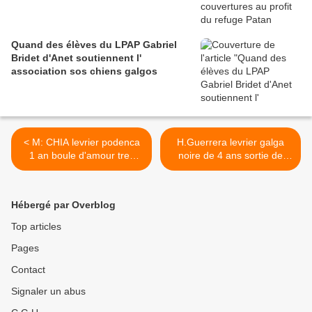
Quand des élèves du LPAP Gabriel
Bridet d'Anet soutiennent l'
association sos chiens galgos
< M: CHIA levrier podenca
H.Guerrera levrier galga
1 an boule d'amour tres
noire de 4 ans sortie de
cool a adopter sous contrat
perreira a adopter chez sos
associatif sos chiens galgos
chiens galgos >
Hébergé par Overblog
Top articles
Pages
Contact
Signaler un abus