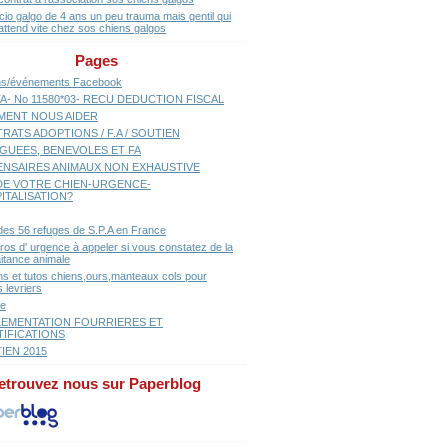
cio galgo de 4 ans un peu trauma mais gentil qui
attend vite chez sos chiens galgos
Pages
ns/événements Facebook
A- No 11580*03- RECU DEDUCTION FISCAL
ENT NOUS AIDER
RATS ADOPTIONS / F.A / SOUTIEN
GUEES, BENEVOLES ET FA
ENSAIRES ANIMAUX NON EXHAUSTIVE
E VOTRE CHIEN-URGENCE-
ITALISATION?
 des 56 refuges de S.P.A en France
os d' urgence à appeler si vous constatez de la
aitance animale
ns et tutos chiens,ours,manteaux cols pour
 levriers
se
EMENTATION FOURRIERES ET
TIFICATIONS
IEN 2015
etrouvez nous sur Paperblog