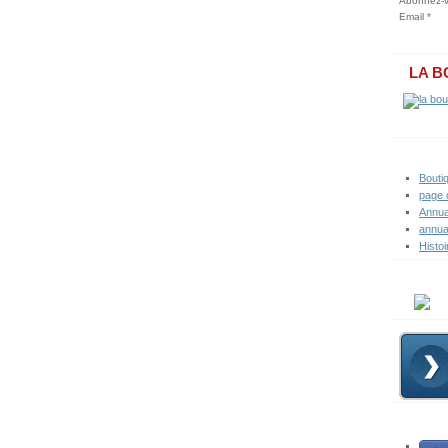
Abonnez-vo
Email
LA B
Bouti
page 
Annua
annua
Histoi