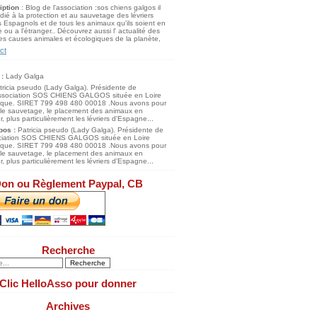
iption
: Blog de l'association :sos chiens galgos il
dié à la protection et au sauvetage des lévriers
 Espagnols et de tous les animaux qu'ils soient en
 ou a l'étranger.. Découvrez aussi l' actualité des
s causes animales et écologiques de la planète,
ct
 :
Lady Galga
pos :
Patricia pseudo (Lady Galga). Présidente de
ociation SOS CHIENS GALGOS située en Loire
tique. SIRET 799 498 480 00018 .Nous avons pour
 le sauvetage, le placement des animaux en
, plus particulièrement les lévriers d'Espagne...
on ou Règlement Paypal, CB
Recherche
Clic HelloAsso pour donner
Archives