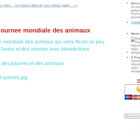
Descr
e chien...
La chaine video de sos-chiens-galgo... >>
est de
galgos
France
grande
Conta
 journee mondiale des animaux
Name
ée mondiale des animaux qui verra fleurir un peu
r faveur et des messes avec bénédictions
À Pro
l'ass
on des pauvres et des animaux
Atlan
objet,
danger
D