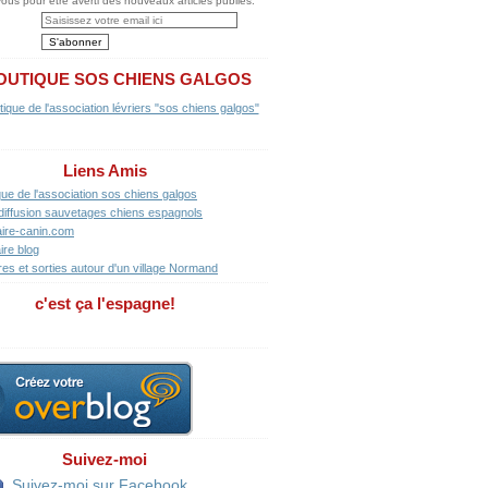
us pour être averti des nouveaux articles publiés.
OUTIQUE SOS CHIENS GALGOS
Liens Amis
que de l'association sos chiens galgos
diffusion sauvetages chiens espagnols
ire-canin.com
ire blog
res et sorties autour d'un village Normand
c'est ça l'espagne!
Suivez-moi
Suivez-moi sur Facebook