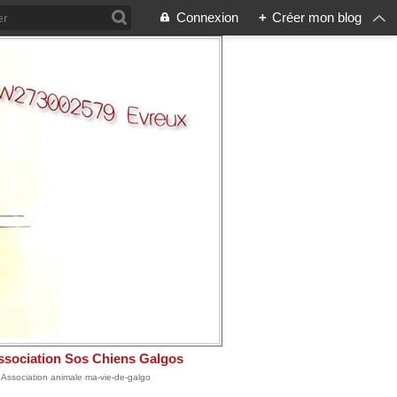
Connexion
+
Créer mon blog
ssociation Sos Chiens Galgos
: Association animale ma-vie-de-galgo