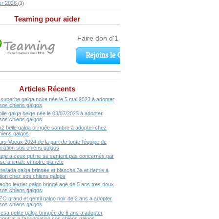
er 2026
(3)
Teaming pour aider
Articles Récents
superbe galga noire née le 5 mai 2023 à adopter
sos chiens galgos
olie galga beige née le 03/07/2023 à adopter
sos chiens galgos
a2 belle galga bringée sombre à adopter chez
hiens galgos
urs Voeux 2024 de la part de toute l'équipe de
ociation sos chiens galgos
ge a ceux qui ne se sentent pas concernés par
se animale et notre planète
rellada galga bringée et blanche 3a et demie a
ption chez sos chiens galgos
acho levrier galgo bringé agé de 5 ans tres doux
sos chiens galgos
ZO grand et gentil galgo noir de 2 ans a adopter
sos chiens galgos
resa petite galga bringée de 6 ans a adopter
contrat a l'association sos chiens galgos