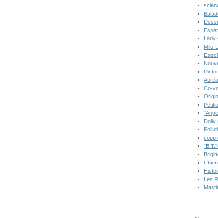
scien
Balad
Dessi
Espér
Lady 
Milu-
Estre
Nouve
Dicton
Auréa
Co-vo
Origi
Pétiti
"Ange
Dolly
Pollut
coup 
"E.T."
Brigit
Chien
Histo
Les R
Masti