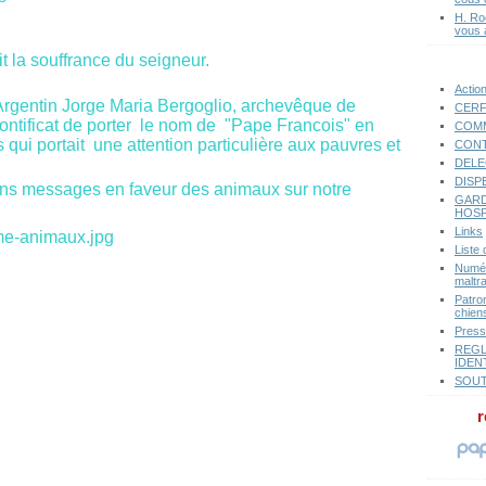
H. Ro
vous 
it la souffrance du seigneur.
Actio
’Argentin Jorge Maria Bergoglio, archevêque de
CERF
ontificat de porter le nom de "Pape Francois" en
COMM
qui portait une attention particulière aux pauvres et
CONT
DELE
DISP
ns messages en faveur des animaux sur notre
GARD
HOSP
Links
Liste
Numér
maltr
Patro
chiens
Pres
REGL
IDEN
SOUT
r