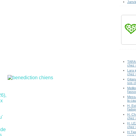
Janvi
TARA 
chez 
Lara j
chez 
Gitan
sos c
Meille
l'ass
6),
Messa
ux
la cau
H. Est
l'ado
H. Ch
u'
chez 
H. LE
chez 
 de
H.Tig
s
cous 