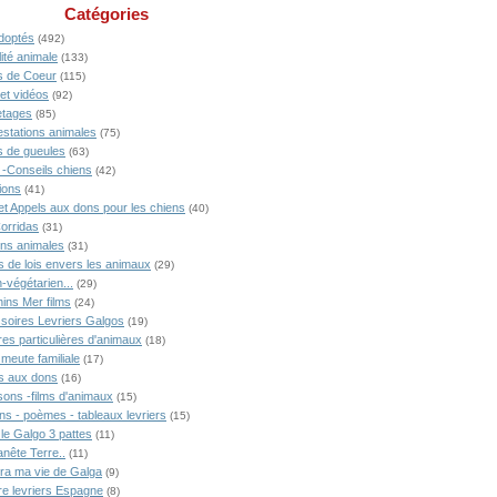
Catégories
doptés
(492)
ité animale
(133)
 de Coeur
(115)
 et vidéos
(92)
tages
(85)
estations animales
(75)
 de gueules
(63)
 -Conseils chiens
(42)
ions
(41)
 et Appels aux dons pour les chiens
(40)
Corridas
(31)
ons animales
(31)
s de lois envers les animaux
(29)
-végétarien...
(29)
ins Mer films
(24)
soires Levriers Galgos
(19)
res particulières d'animaux
(18)
meute familiale
(17)
s aux dons
(16)
ons -films d'animaux
(15)
ns - poèmes - tableaux levriers
(15)
 le Galgo 3 pattes
(11)
anête Terre..
(11)
ra ma vie de Galga
(9)
ire levriers Espagne
(8)