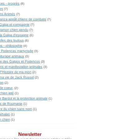
ces - progrès
(8)
es
(7)
ns Animés
(7)
anza appât chiens de combats
(7)
Galga et compagnie
(7)
Damon chien pendu
(7)
lla Galga d'espagne
(6)
lles des loulous
(6)
s - philosophie
(4)
 Podencas martyrisée
(3)
iturage animaux
(3)
ne des Galgos et Podencos
(3)
ons et manifestation animales
(3)
l"Histoire de ma mort
(2)
 ma vie de Jack Russel
(2)
ion
(2)
de coeur,
(2)
chien jeté
(1)
te Bardot et la protection animale
(1)
s de Roumanie
(1)
ire du chien sans nom
(1)
éhalas
(1)
n chien
(1)
Newsletter