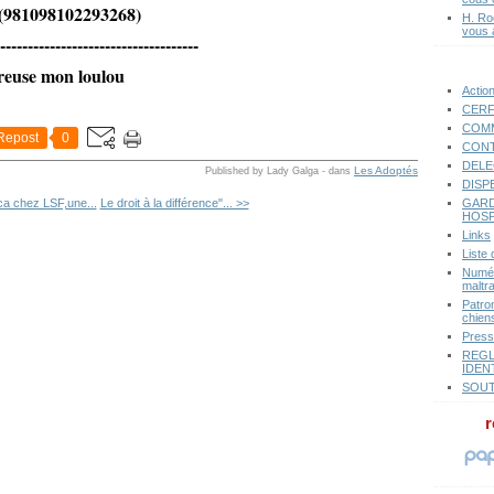
 (981098102293268)
H. Ro
vous 
------------------------------------
ureuse mon loulou
Actio
CERF
COMM
Repost
0
CONT
DELE
Les Adoptés
Published by Lady Galga
-
dans
DISP
GARD
a chez LSF,une...
Le droit à la différence"... >>
HOSP
Links
Liste
Numér
maltr
Patro
chiens
Pres
REGL
IDEN
SOUT
r