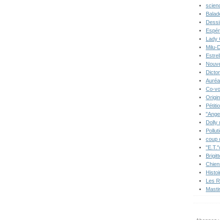
scien
Balad
Dessi
Espér
Lady 
Milu-
Estre
Nouve
Dicton
Auréa
Co-vo
Origi
Pétiti
"Ange
Dolly
Pollut
coup 
"E.T."
Brigit
Chien
Histo
Les R
Masti