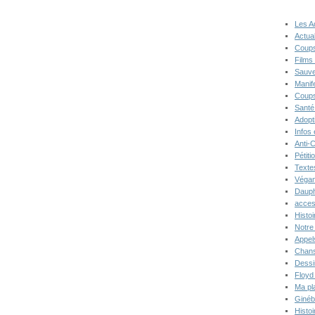
Les A
Actual
Coups
Films
Sauve
Manif
Coups
Santé
Adopt
Infos
Anti-
Pétiti
Texte
Végan
Dauph
acces
Histoi
Notre 
Appel
Chans
Dessi
Floyd
Ma pl
Ginéb
Histo