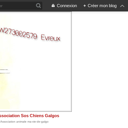
Connexion
+
Créer mon blog
ssociation Sos Chiens Galgos
: Association animale ma-vie-de-galgo