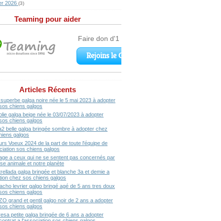
er 2026
(3)
Teaming pour aider
Articles Récents
superbe galga noire née le 5 mai 2023 à adopter
sos chiens galgos
olie galga beige née le 03/07/2023 à adopter
sos chiens galgos
a2 belle galga bringée sombre à adopter chez
hiens galgos
urs Voeux 2024 de la part de toute l'équipe de
ociation sos chiens galgos
ge a ceux qui ne se sentent pas concernés par
se animale et notre planète
rellada galga bringée et blanche 3a et demie a
ption chez sos chiens galgos
acho levrier galgo bringé agé de 5 ans tres doux
sos chiens galgos
ZO grand et gentil galgo noir de 2 ans a adopter
sos chiens galgos
resa petite galga bringée de 6 ans a adopter
contrat a l'association sos chiens galgos