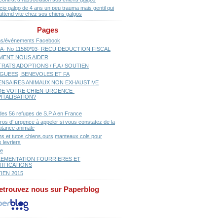
cio galgo de 4 ans un peu trauma mais gentil qui
attend vite chez sos chiens galgos
Pages
ns/événements Facebook
A- No 11580*03- RECU DEDUCTION FISCAL
ENT NOUS AIDER
RATS ADOPTIONS / F.A / SOUTIEN
GUEES, BENEVOLES ET FA
ENSAIRES ANIMAUX NON EXHAUSTIVE
E VOTRE CHIEN-URGENCE-
ITALISATION?
 des 56 refuges de S.P.A en France
os d' urgence à appeler si vous constatez de la
aitance animale
ns et tutos chiens,ours,manteaux cols pour
 levriers
se
EMENTATION FOURRIERES ET
TIFICATIONS
IEN 2015
etrouvez nous sur Paperblog