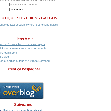
us pour être averti des nouveaux articles publiés.
OUTIQUE SOS CHIENS GALGOS
Liens Amis
que de l'association sos chiens galgos
diffusion sauvetages chiens espagnols
ire-canin.com
ire blog
res et sorties autour d'un village Normand
c'est ça l'espagne!
Suivez-moi
Suivez-moi sur Facebook