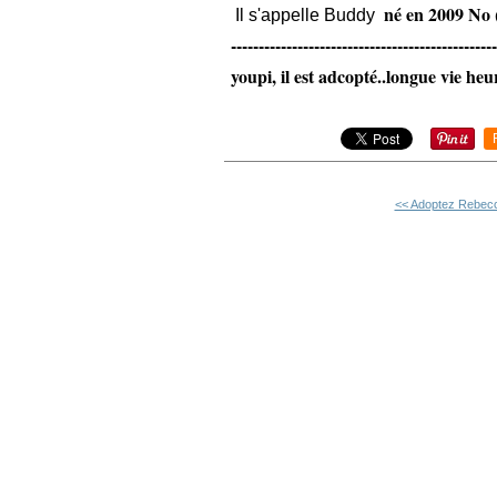
né en 2009 No
Il s'appelle Buddy
------------------------------------------------
youpi, il est adcopté..longue vie he
<< Adoptez Rebecc