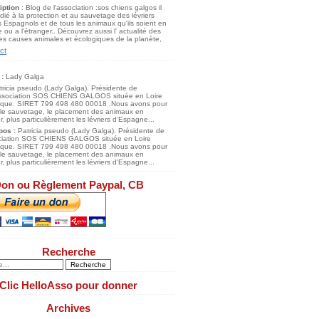
iption
: Blog de l'association :sos chiens galgos il
dié à la protection et au sauvetage des lévriers
 Espagnols et de tous les animaux qu'ils soient en
 ou a l'étranger.. Découvrez aussi l' actualité des
s causes animales et écologiques de la planète,
ct
 :
Lady Galga
pos :
Patricia pseudo (Lady Galga). Présidente de
ociation SOS CHIENS GALGOS située en Loire
tique. SIRET 799 498 480 00018 .Nous avons pour
 le sauvetage, le placement des animaux en
, plus particulièrement les lévriers d'Espagne...
on ou Règlement Paypal, CB
Recherche
Clic HelloAsso pour donner
Archives