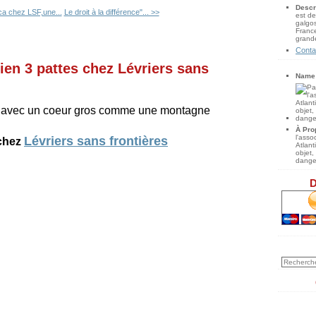
Descr
a chez LSF,une...
Le droit à la différence"... >>
est de
galgos
France
grande
Conta
ien 3 pattes chez Lévriers sans
Name
é avec un coeur gros comme une montagne
À Pro
l'ass
Lévriers sans frontières
chez
Atlan
objet,
danger
D