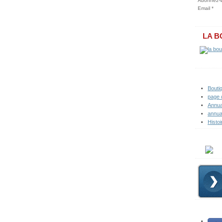
Abonnez-vo
Email
LA B
Bouti
page 
Annua
annua
Histoi