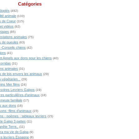
Catégories
doptés
(492)
ité animale
(133)
 de Coeur
(115)
 et vidéos
(92)
tages
(85)
estations animales
(75)
 de gueules
(63)
 -Conseils chiens
(42)
ions
(41)
 et Appels aux dons pour les chiens
(40)
Corridas
(31)
ons animales
(31)
s de lois envers les animaux
(29)
-végétarien...
(29)
ins Mer films
(24)
soires Levriers Galgos
(19)
res particulières d'animaux
(18)
meute familiale
(17)
s aux dons
(16)
ons -films d'animaux
(15)
ns - poèmes - tableaux levriers
(15)
 le Galgo 3 pattes
(11)
anête Terre..
(11)
ra ma vie de Galga
(9)
ire levriers Espagne
(8)