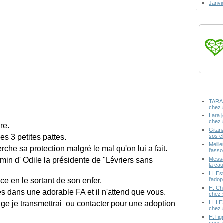
Janvi
TARA 
chez 
Lara j
chez 
re.
Gitan
sos c
es 3 petites pattes.
Meille
rche sa protection malgré le mal qu'on lui a fait.
l'ass
Messa
min d' Odile la présidente de "Lévriers sans
la cau
H. Est
l'ado
e en le sortant de son enfer.
H. Ch
es dans une adorable FA et il n'attend que vous.
chez 
H. LE
e je transmettrai ou contacter pour une adoption
chez 
H.Tig
cous 