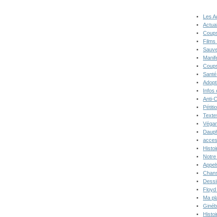
Les A
Actual
Coups
Films
Sauve
Manif
Coups
Santé
Adopt
Infos
Anti-
Pétiti
Texte
Végan
Dauph
acces
Histoi
Notre 
Appel
Chans
Dessi
Floyd
Ma pl
Ginéb
Histo