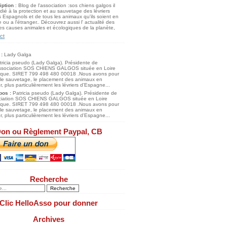
iption
: Blog de l'association :sos chiens galgos il
dié à la protection et au sauvetage des lévriers
 Espagnols et de tous les animaux qu'ils soient en
 ou a l'étranger.. Découvrez aussi l' actualité des
s causes animales et écologiques de la planète,
ct
 :
Lady Galga
pos :
Patricia pseudo (Lady Galga). Présidente de
ociation SOS CHIENS GALGOS située en Loire
tique. SIRET 799 498 480 00018 .Nous avons pour
 le sauvetage, le placement des animaux en
, plus particulièrement les lévriers d'Espagne...
on ou Règlement Paypal, CB
Recherche
Clic HelloAsso pour donner
Archives