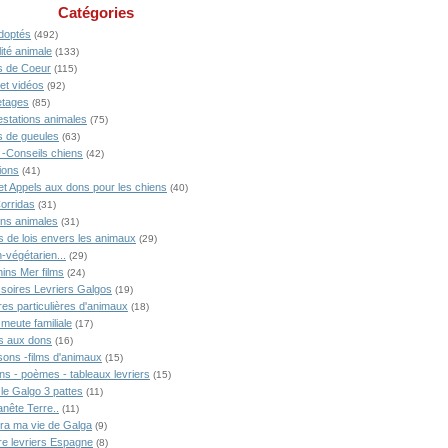
Catégories
doptés
(492)
ité animale
(133)
 de Coeur
(115)
 et vidéos
(92)
tages
(85)
estations animales
(75)
 de gueules
(63)
 -Conseils chiens
(42)
ions
(41)
 et Appels aux dons pour les chiens
(40)
Corridas
(31)
ons animales
(31)
s de lois envers les animaux
(29)
-végétarien...
(29)
ins Mer films
(24)
soires Levriers Galgos
(19)
res particulières d'animaux
(18)
meute familiale
(17)
s aux dons
(16)
ons -films d'animaux
(15)
ns - poèmes - tableaux levriers
(15)
 le Galgo 3 pattes
(11)
anête Terre..
(11)
ra ma vie de Galga
(9)
ire levriers Espagne
(8)