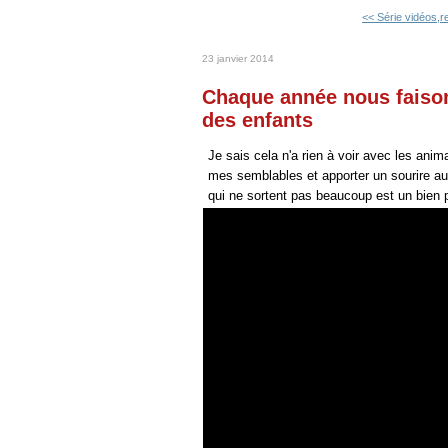
<< Série vidéos,re
23 janvier 2014
Chaque année nous faison
des enfants
Je sais cela n'a rien à voir avec les an
mes semblables et apporter un sourire a
qui ne sortent pas beaucoup est un bien 