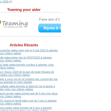
er 2026
(3)
Teaming pour aider
Articles Récents
superbe galga noire née le 5 mai 2023 à adopter
sos chiens galgos
olie galga beige née le 03/07/2023 à adopter
sos chiens galgos
a2 belle galga bringée sombre à adopter chez
hiens galgos
urs Voeux 2024 de la part de toute l'équipe de
ociation sos chiens galgos
ge a ceux qui ne se sentent pas concernés par
se animale et notre planète
rellada galga bringée et blanche 3a et demie a
ption chez sos chiens galgos
acho levrier galgo bringé agé de 5 ans tres doux
sos chiens galgos
ZO grand et gentil galgo noir de 2 ans a adopter
sos chiens galgos
resa petite galga bringée de 6 ans a adopter
contrat a l'association sos chiens galgos