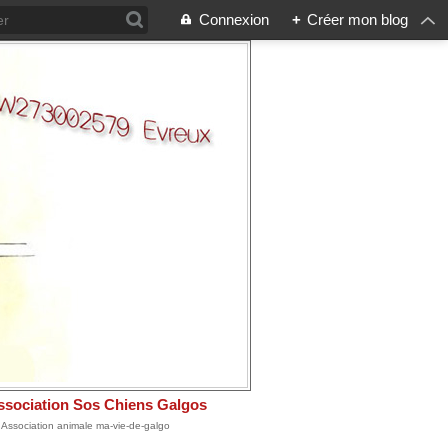
Connexion
+
Créer mon blog
ssociation Sos Chiens Galgos
: Association animale ma-vie-de-galgo