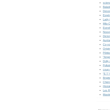
scien
Balad
Dessi
Espér
Lady 
Milu-
Estre
Nouve
Dicton
Auréa
Co-vo
Origi
Pétiti
"Ange
Dolly
Pollut
coup 
"E.T."
Brigit
Chien
Histo
Les R
Masti