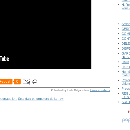
H. Ro
vous 
Actio
CERF
COMM
CONT
DELE
DISP
GARD
HOSP
Links
Liste
Numér
maltr
Patro
Repost
0
chiens
Pres
Films et vidéos
Published by Lady Galga
-
dans
REGL
IDEN
portage le...
Scandale et fermeture de la... >>
SOUT
r