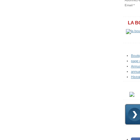
Abonnez-vo
Email
LA B
Bouti
page 
Annua
annua
Histoi