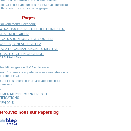
cio galgo de 4 ans un peu trauma mais gentil qui
attend vite chez sos chiens galgos
Pages
ns/événements Facebook
A- No 11580*03- RECU DEDUCTION FISCAL
ENT NOUS AIDER
RATS ADOPTIONS / F.A / SOUTIEN
GUEES, BENEVOLES ET FA
ENSAIRES ANIMAUX NON EXHAUSTIVE
E VOTRE CHIEN-URGENCE-
ITALISATION?
 des 56 refuges de S.P.A en France
os d' urgence à appeler si vous constatez de la
aitance animale
ns et tutos chiens,ours,manteaux cols pour
 levriers
se
EMENTATION FOURRIERES ET
TIFICATIONS
IEN 2015
etrouvez nous sur Paperblog