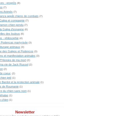
ces - progrès
(8)
es
(7)
ns Animés
(7)
anza appât chiens de combats
(7)
Galga et compagnie
(7)
Damon chien pendu
(7)
lla Galga d'espagne
(6)
lles des loulous
(6)
s - philosophie
(4)
 Podencas martyrisée
(3)
iturage animaux
(3)
ne des Galgos et Podencos
(3)
ons et manifestation animales
(3)
l"Histoire de ma mort
(2)
 ma vie de Jack Russel
(2)
ion
(2)
de coeur,
(2)
chien jeté
(1)
te Bardot et la protection animale
(1)
s de Roumanie
(1)
ire du chien sans nom
(1)
éhalas
(1)
n chien
(1)
Newsletter