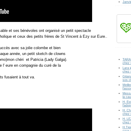
Janvi
le et ses bénévoles ont organisé un petit spectacle
olique et ceux des petits frères de St Vincent à Ezy sur Eure..
succès avec sa jolie colombe et bien
que année, un petit sketch de clowns
Momo)mon chéri et Patricia (Lady Galga).
TARA 
chez 
 l' eure en compagnie du curé de la
Lara j
chez 
Gitan
ts fusaient à tout va.
sos c
Meille
l'ass
Messa
la cau
H. Est
l'ado
H. Ch
chez 
H. LE
chez 
H.Tig
cous 