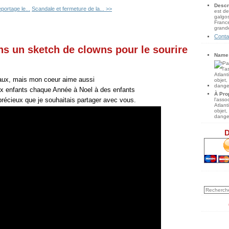
Descr
portage le...
Scandale et fermeture de la... >>
est de
galgos
France
grande
Conta
s un sketch de clowns pour le sourire
Name
imaux, mais mon coeur aime aussi
ux enfants chaque Année à Noel à des enfants
À Pro
précieux que je souhaitais partager avec vous.
l'ass
Atlan
objet,
danger
D