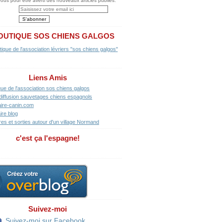
us pour être averti des nouveaux articles publiés.
OUTIQUE SOS CHIENS GALGOS
Liens Amis
que de l'association sos chiens galgos
diffusion sauvetages chiens espagnols
ire-canin.com
ire blog
res et sorties autour d'un village Normand
c'est ça l'espagne!
Suivez-moi
Suivez-moi sur Facebook