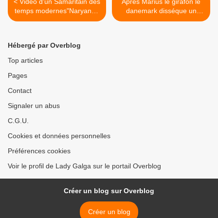
< Vidéo d'un Samaritain des
Apres Marius le girafon le
temps modernes"Naryanan
danemark disséque un
Krishnan
Loup ... >
Hébergé par Overblog
Top articles
Pages
Contact
Signaler un abus
C.G.U.
Cookies et données personnelles
Préférences cookies
Voir le profil de Lady Galga sur le portail Overblog
Créer un blog sur Overblog
Créer un blog