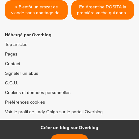
< Bientôt un erszat de
En Argentine ROSITA la
viande sans abattage des
première vache qui donne
animaux
du lait presque humain >
Hébergé par Overblog
Top articles
Pages
Contact
Signaler un abus
C.G.U.
Cookies et données personnelles
Préférences cookies
Voir le profil de Lady Galga sur le portail Overblog
Créer un blog sur Overblog