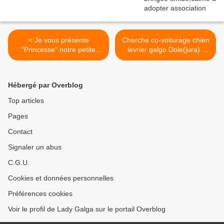
< Je vous présente
Cherche co-voiturage chien
"Princesse" notre petite
levrier galgo Dole(jura) /
chihuahua 2kgs
Nantes 44 >
Hébergé par Overblog
Top articles
Pages
Contact
Signaler un abus
C.G.U.
Cookies et données personnelles
Préférences cookies
Voir le profil de Lady Galga sur le portail Overblog