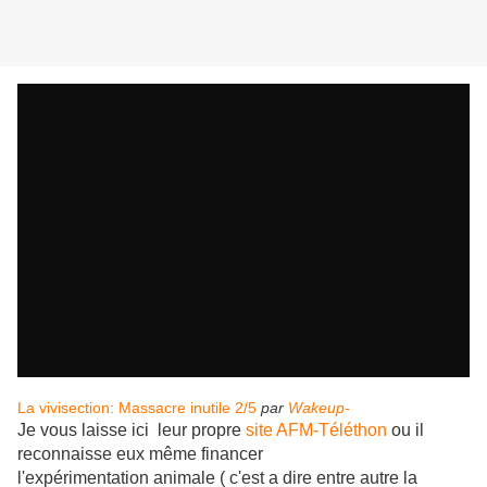
La vivisection: Massacre inutile 2/5
par
Wakeup-
Je vous laisse ici leur propre
site AFM-Téléthon
ou il
reconnaisse eux même financer
l'expérimentation animale ( c'est a dire entre autre la