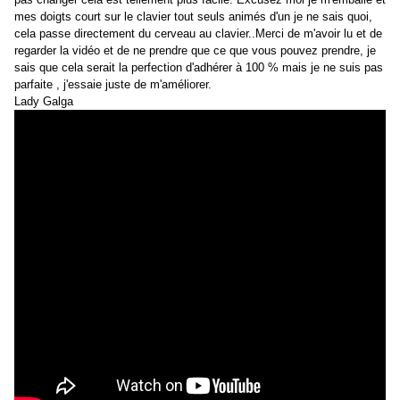
mes doigts court sur le clavier tout seuls animés d'un je ne sais quoi,
cela passe directement du cerveau au clavier..Merci de m'avoir lu et de
regarder la vidéo et de ne prendre que ce que vous pouvez prendre, je
sais que cela serait la perfection d'adhérer à 100 % mais je ne suis pas
parfaite , j'essaie juste de m'améliorer.
Lady Galga