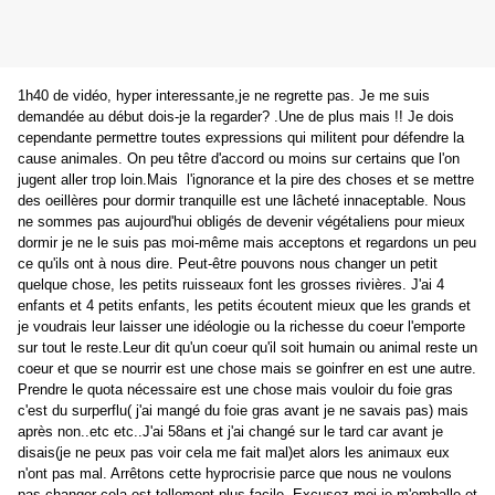
1h40 de vidéo, hyper interessante,je ne regrette pas. Je me suis
demandée au début dois-je la regarder? .Une de plus mais !! Je dois
cependante permettre toutes expressions qui militent pour défendre la
cause animales. On peu têtre d'accord ou moins sur certains que l'on
jugent aller trop loin.Mais l'ignorance et la pire des choses et se mettre
des oeillères pour dormir tranquille est une lâcheté innaceptable. Nous
ne sommes pas aujourd'hui obligés de devenir végétaliens pour mieux
dormir je ne le suis pas moi-même mais acceptons et regardons un peu
ce qu'ils ont à nous dire. Peut-être pouvons nous changer un petit
quelque chose, les petits ruisseaux font les grosses rivières. J'ai 4
enfants et 4 petits enfants, les petits écoutent mieux que les grands et
je voudrais leur laisser une idéologie ou la richesse du coeur l'emporte
sur tout le reste.Leur dit qu'un coeur qu'il soit humain ou animal reste un
coeur et que se nourrir est une chose mais se goinfrer en est une autre.
Prendre le quota nécessaire est une chose mais vouloir du foie gras
c'est du surperflu( j'ai mangé du foie gras avant je ne savais pas) mais
après non..etc etc..J'ai 58ans et j'ai changé sur le tard car avant je
disais(je ne peux pas voir cela me fait mal)et alors les animaux eux
n'ont pas mal. Arrêtons cette hyprocrisie parce que nous ne voulons
pas changer cela est tellement plus facile. Excusez moi je m'emballe et