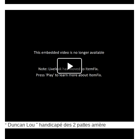
Duncan Lou " handicapé des 2 pattes arrière
"