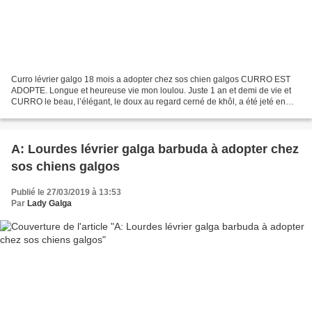
Curro lévrier galgo 18 mois a adopter chez sos chien galgos CURRO EST
ADOPTE. Longue et heureuse vie mon loulou. Juste 1 an et demi de vie et
CURRO le beau, l’élégant, le doux au regard cerné de khôl, a été jeté en
perrera (fourrière espagnole) pour y...
A: Lourdes lévrier galga barbuda à adopter chez
sos chiens galgos
Publié le 27/03/2019 à 13:53
Par
Lady Galga