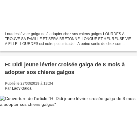
Lourdes lévrier galga ne à adopter chez sos chiens galgos LOURDES A
TROUVE SA FAMILLE ET SERA BRETONNE. LONGUE ET HEUREUSE VIE
A ELLE!! LOURDES est notre petit miracle . A peine sortie de chez son
galguero, elle pose spontanément sa petite tête sur l’épaule...
H: Didi jeune lévrier croisée galga de 8 mois à
adopter sos chiens galgos
Publié le 27/03/2019 à 13:34
Par
Lady Galga