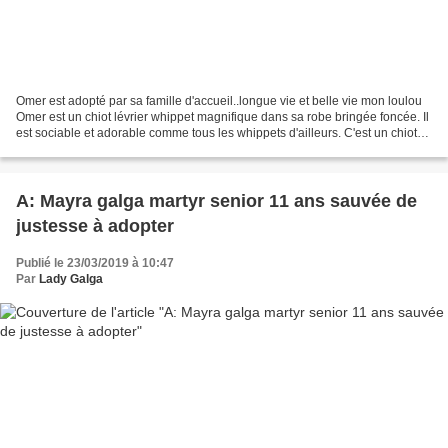
Omer est adopté par sa famille d'accueil..longue vie et belle vie mon loulou
Omer est un chiot lévrier whippet magnifique dans sa robe bringée foncée. Il
est sociable et adorable comme tous les whippets d'ailleurs. C'est un chiot
donc besoin de s'épanouir...
A: Mayra galga martyr senior 11 ans sauvée de
justesse à adopter
Publié le 23/03/2019 à 10:47
Par
Lady Galga