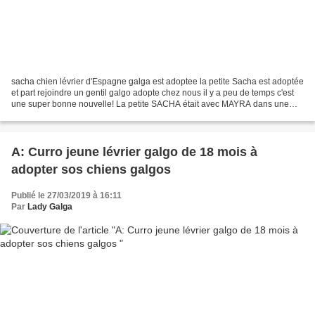
sacha chien lévrier d'Espagne galga est adoptee la petite Sacha est adoptée
et part rejoindre un gentil galgo adopte chez nous il y a peu de temps c'est
une super bonne nouvelle! La petite SACHA était avec MAYRA dans une
perrera mouroir et a été sortie...
A: Curro jeune lévrier galgo de 18 mois à
adopter sos chiens galgos
Publié le 27/03/2019 à 16:11
Par
Lady Galga