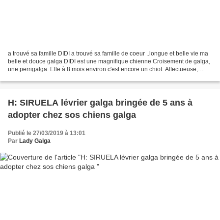
a trouvé sa famille DIDI a trouvé sa famille de coeur ..longue et belle vie ma
belle et douce galga DIDI est une magnifique chienne Croisement de galga,
une perrigalga. Elle à 8 mois environ c'est encore un chiot. Affectueuse,
gentille, câline, très près...
H: SIRUELA lévrier galga bringée de 5 ans à
adopter chez sos chiens galga
Publié le 27/03/2019 à 13:01
Par
Lady Galga