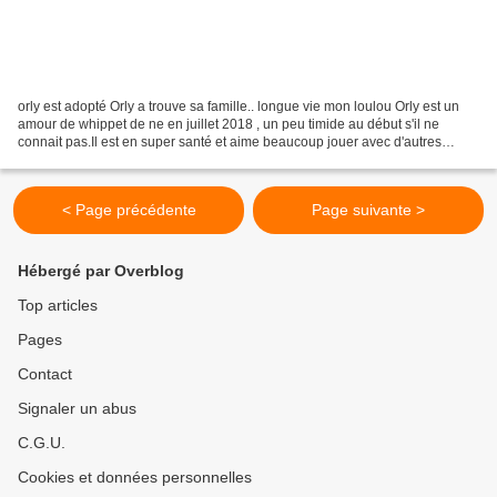
orly est adopté Orly a trouve sa famille.. longue vie mon loulou Orly est un
amour de whippet de ne en juillet 2018 , un peu timide au début s'il ne
connait pas.Il est en super santé et aime beaucoup jouer avec d'autres
chiens.Encore un chiot dans sa...
< Page précédente
Page suivante >
Hébergé par Overblog
Top articles
Pages
Contact
Signaler un abus
C.G.U.
Cookies et données personnelles