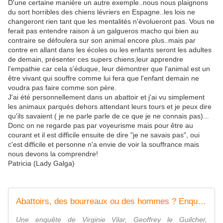
D'une certaine manière un autre exemple..nous nous plaignons
du sort horribles des chiens lévriers en Espagne..les lois ne
changeront rien tant que les mentalités n'évolueront pas. Vous ne
ferait pas entendre raison à un galgueros macho qui bien au
contraire se défoulera sur son animal encore plus..mais par
contre en allant dans les écoles ou les enfants seront les adultes
de demain, présenter ces supers chiens,leur apprendre
l'empathie car cela s'éduque, leur démontrer que l'animal est un
être vivant qui souffre comme lui fera que l'enfant demain ne
voudra pas faire comme son père.
J'ai été personnellement dans un abattoir et j'ai vu simplement
les animaux parqués dehors attendant leurs tours et je peux dire
qu'ils savaient ( je ne parle parle de ce que je ne connais pas)...
Donc on ne regarde pas par voyeurisme mais pour être au
courant et il est difficile ensuite de dire "je ne savais pas", oui
c'est difficile et personne n'a envie de voir la souffrance mais
nous devons la comprendre!
Patricia (Lady Galga)
Abattoirs, des bourreaux ou des hommes ? Enquête le 16 février sur France 2. - Leblogtvnews.com
Une enquête de Virginie Vilar, Geoffrey le Guilcher,