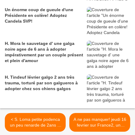
Un énorme coup de gueule d'une
Présidente en colère! Adoptez
Candela SVP!
H. Mora le sauvetage d' une galga
noire agee de 6 ans à adopter
impérativement par un couple présent
et plein d'amour
H. Tindeuf lévrier galgo 2 ans très
trauma, torturé par son galgueros à
adopter chez sos chiens galgos
< S. Loma petite podenca
A ne pas manquer! jeudi 16
un peu renarde de 2ans et
fevrier sur France2, une
demi qui est à l'adoption
enquête sur les abattoirs,