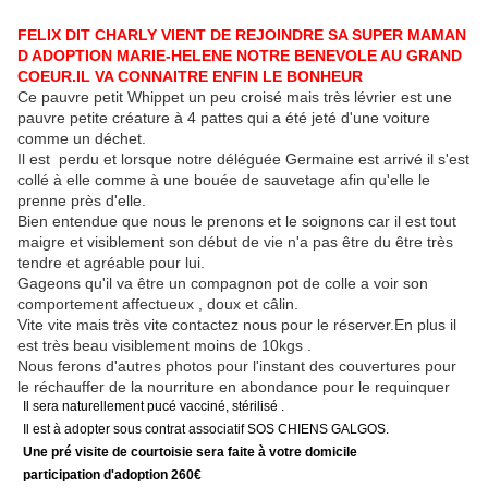
FELIX DIT CHARLY VIENT DE REJOINDRE SA SUPER MAMAN
D ADOPTION MARIE-HELENE NOTRE BENEVOLE AU GRAND
COEUR.IL VA CONNAITRE ENFIN LE BONHEUR
Ce pauvre petit Whippet un peu croisé mais très lévrier est une
pauvre petite créature à 4 pattes qui a été jeté d'une voiture
comme un déchet.
Il est perdu et lorsque notre déléguée Germaine est arrivé il s'est
collé à elle comme à une bouée de sauvetage afin qu'elle le
prenne près d'elle.
Bien entendue que nous le prenons et le soignons car il est tout
maigre et visiblement son début de vie n'a pas être du être très
tendre et agréable pour lui.
Gageons qu'il va être un compagnon pot de colle a voir son
comportement affectueux , doux et câlin.
Vite vite mais très vite contactez nous pour le réserver.En plus il
est très beau visiblement moins de 10kgs .
Nous ferons d'autres photos pour l'instant des couvertures pour
le réchauffer de la nourriture en abondance pour le requinquer
Il sera naturellement pucé vacciné, stérilisé .
Il est à adopter sous contrat associatif SOS CHIENS GALGOS.
Une pré visite de courtoisie sera faite à votre domicile
participation d'adoption 260€