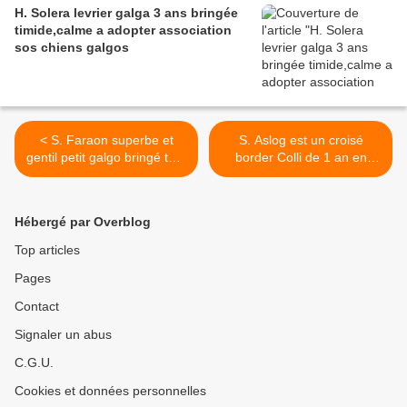
H. Solera levrier galga 3 ans bringée
timide,calme a adopter association
sos chiens galgos
< S. Faraon superbe et
S. Aslog est un croisé
gentil petit galgo bringé tête
border Colli de 1 an en
blanche né aout 2014 à
Espagne à l'adoption à
l'adoption sos chiens galgos
l'association sos chiens
galgos >
Hébergé par Overblog
Top articles
Pages
Contact
Signaler un abus
C.G.U.
Cookies et données personnelles