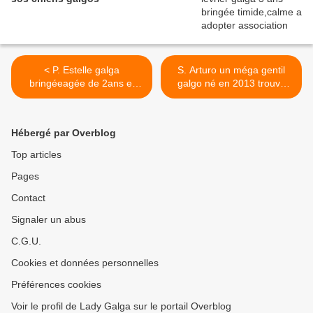
< P. Estelle galga
S. Arturo un méga gentil
bringéeagée de 2ans et
galgo né en 2013 trouvé
demie à l'adoption à
abandonnéà l'adoption
l'association sos chiens
chez sos chiens galgos >
galgos
Hébergé par Overblog
Top articles
Pages
Contact
Signaler un abus
C.G.U.
Cookies et données personnelles
Préférences cookies
Voir le profil de Lady Galga sur le portail Overblog